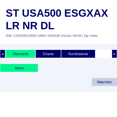
ST USA500 ESGXAX
LR NR DL
ISIN: CH0539523800
| WKN: A2GHJB
| Kürzel: 46VW
| Typ: Index
Übersicht
Charts
Kurshistorie
◄
►
Xetra
Watchlist