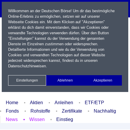
Willkommen an der Deutschen Börse! Um dir das bestmögliche
Online-Erlebnis zu ermöglichen, setzen wir auf unserer
Webseite Cookies ein. Mit dem Klicken auf "Akzeptieren"
erklärst du dich damit einverstanden, dass wir Cookies oder
verwandte Technologien verwenden dürfen. Über den Button
"Einstellungen" kannst du der Verwendung der genannten
Dienste im Einzelnen zustimmen oder widersprechen.
Detaillierte Informationen und wie du der Verwendung von
Cookies und verwandten Technologien auf dieser Website
Name / WKN / ISIN / Kürzel
jederzeit widersprechen kannst, findest du in unseren
Datenschutzhinweisen
.
Newsletter
Kontakt
English
Einstellungen
Ablehnen
Akzeptieren
Xetra Realtime
Watchlist
Portfolio
Login
Home
Aktien
Anleihen
ETF/ETP
Fonds
Rohstoffe
Zertifikate
Nachhaltig
News
Wissen
Einstieg