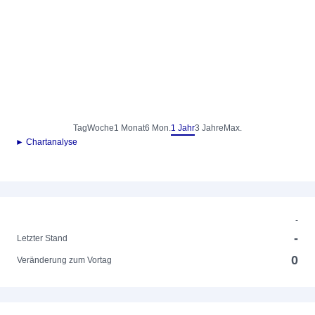
Tag
Woche
1 Monat
6 Mon.
1 Jahr
3 Jahre
Max.
► Chartanalyse
-
-
Letzter Stand
0
Veränderung zum Vortag