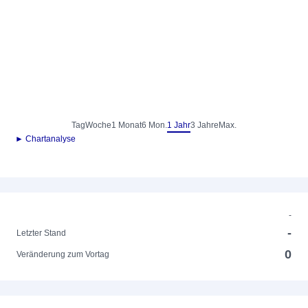
Tag
Woche
1 Monat
6 Mon.
1 Jahr
3 Jahre
Max.
► Chartanalyse
-
-
Letzter Stand
0
Veränderung zum Vortag