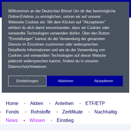
Willkommen an der Deutschen Börse! Um dir das bestmögliche
Online-Erlebnis zu ermöglichen, setzen wir auf unserer
Webseite Cookies ein. Mit dem Klicken auf "Akzeptieren"
erklärst du dich damit einverstanden, dass wir Cookies oder
verwandte Technologien verwenden dürfen. Über den Button
"Einstellungen" kannst du der Verwendung der genannten
Dienste im Einzelnen zustimmen oder widersprechen.
Detaillierte Informationen und wie du der Verwendung von
Cookies und verwandten Technologien auf dieser Website
Name / WKN / ISIN / Kürzel
jederzeit widersprechen kannst, findest du in unseren
Datenschutzhinweisen
.
Newsletter
Kontakt
English
Einstellungen
Ablehnen
Akzeptieren
Xetra Realtime
Watchlist
Portfolio
Login
Home
Aktien
Anleihen
ETF/ETP
Fonds
Rohstoffe
Zertifikate
Nachhaltig
News
Wissen
Einstieg