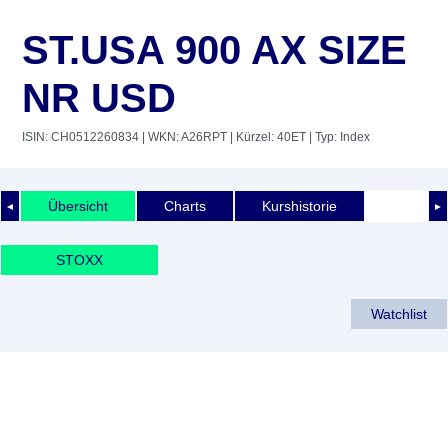
ST.USA 900 AX SIZE
NR USD
ISIN: CH0512260834
| WKN: A26RPT
| Kürzel: 40ET
| Typ: Index
Übersicht
Charts
Kurshistorie
◄
►
STOXX
Watchlist