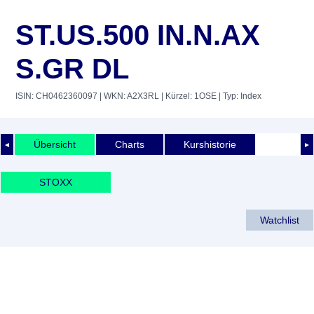
ST.US.500 IN.N.AX
S.GR DL
ISIN: CH0462360097
| WKN: A2X3RL
| Kürzel: 1OSE
| Typ: Index
Übersicht
Charts
Kurshistorie
◄
►
STOXX
Watchlist