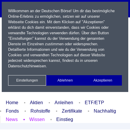
Willkommen an der Deutschen Börse! Um dir das bestmögliche
Online-Erlebnis zu ermöglichen, setzen wir auf unserer
Webseite Cookies ein. Mit dem Klicken auf "Akzeptieren"
erklärst du dich damit einverstanden, dass wir Cookies oder
verwandte Technologien verwenden dürfen. Über den Button
"Einstellungen" kannst du der Verwendung der genannten
Dienste im Einzelnen zustimmen oder widersprechen.
Detaillierte Informationen und wie du der Verwendung von
Cookies und verwandten Technologien auf dieser Website
Name / WKN / ISIN / Kürzel
jederzeit widersprechen kannst, findest du in unseren
Datenschutzhinweisen
.
Newsletter
Kontakt
English
Einstellungen
Ablehnen
Akzeptieren
Xetra Realtime
Watchlist
Portfolio
Login
Home
Aktien
Anleihen
ETF/ETP
Fonds
Rohstoffe
Zertifikate
Nachhaltig
News
Wissen
Einstieg