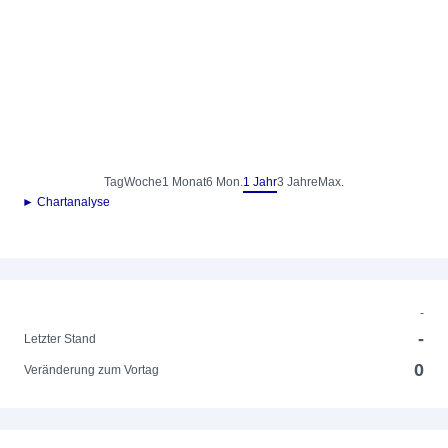
Tag
Woche
1 Monat
6 Mon.
1 Jahr
3 Jahre
Max.
► Chartanalyse
-
-
Letzter Stand
0
Veränderung zum Vortag