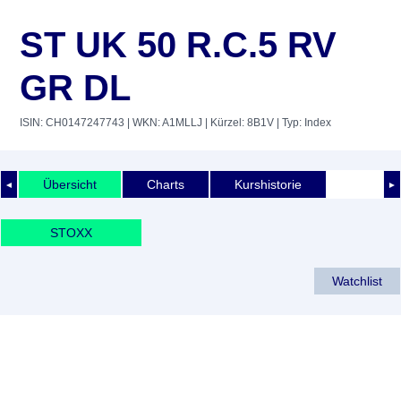
ST UK 50 R.C.5 RV
GR DL
ISIN: CH0147247743
| WKN: A1MLLJ
| Kürzel: 8B1V
| Typ: Index
Übersicht
Charts
Kurshistorie
◄
►
STOXX
Watchlist