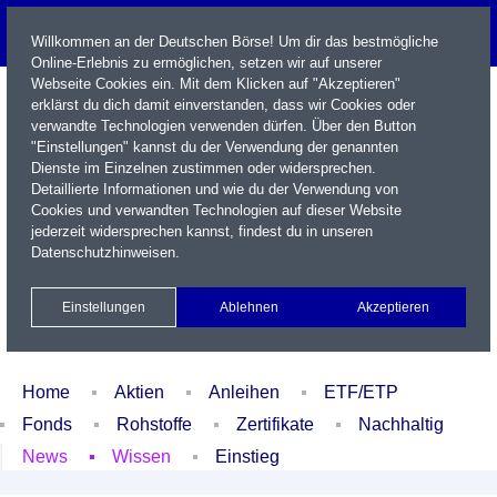
Willkommen an der Deutschen Börse! Um dir das bestmögliche
Online-Erlebnis zu ermöglichen, setzen wir auf unserer
Webseite Cookies ein. Mit dem Klicken auf "Akzeptieren"
erklärst du dich damit einverstanden, dass wir Cookies oder
verwandte Technologien verwenden dürfen. Über den Button
"Einstellungen" kannst du der Verwendung der genannten
Dienste im Einzelnen zustimmen oder widersprechen.
Detaillierte Informationen und wie du der Verwendung von
Cookies und verwandten Technologien auf dieser Website
Name / WKN / ISIN / Kürzel
jederzeit widersprechen kannst, findest du in unseren
Datenschutzhinweisen
.
Newsletter
Kontakt
English
Einstellungen
Ablehnen
Akzeptieren
Xetra Realtime
Watchlist
Portfolio
Login
Home
Aktien
Anleihen
ETF/ETP
Fonds
Rohstoffe
Zertifikate
Nachhaltig
News
Wissen
Einstieg