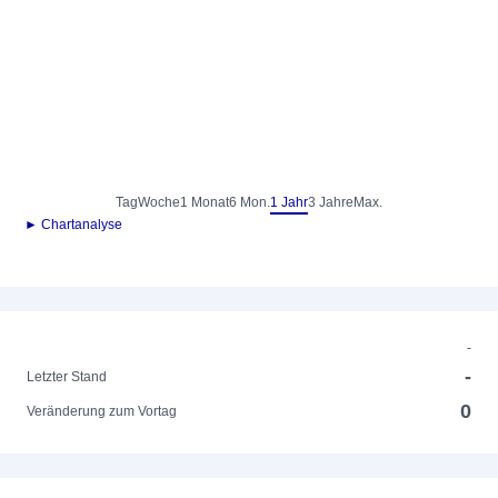
Tag
Woche
1 Monat
6 Mon.
1 Jahr
3 Jahre
Max.
► Chartanalyse
-
-
Letzter Stand
0
Veränderung zum Vortag