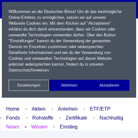
Willkommen an der Deutschen Börse! Um dir das bestmögliche
Online-Erlebnis zu ermöglichen, setzen wir auf unserer
Webseite Cookies ein. Mit dem Klicken auf "Akzeptieren"
erklärst du dich damit einverstanden, dass wir Cookies oder
verwandte Technologien verwenden dürfen. Über den Button
"Einstellungen" kannst du der Verwendung der genannten
Dienste im Einzelnen zustimmen oder widersprechen.
Detaillierte Informationen und wie du der Verwendung von
Cookies und verwandten Technologien auf dieser Website
Name / WKN / ISIN / Kürzel
jederzeit widersprechen kannst, findest du in unseren
Datenschutzhinweisen
.
Newsletter
Kontakt
English
Einstellungen
Ablehnen
Akzeptieren
Xetra Realtime
Watchlist
Portfolio
Login
Home
Aktien
Anleihen
ETF/ETP
Fonds
Rohstoffe
Zertifikate
Nachhaltig
News
Wissen
Einstieg