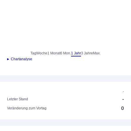
Tag
Woche
1 Monat
6 Mon.
1 Jahr
3 Jahre
Max.
► Chartanalyse
-
-
Letzter Stand
0
Veränderung zum Vortag