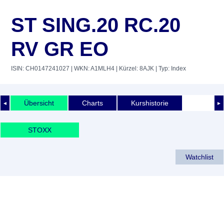
ST SING.20 RC.20
RV GR EO
ISIN: CH0147241027
| WKN: A1MLH4
| Kürzel: 8AJK
| Typ: Index
Übersicht
Charts
Kurshistorie
◄
►
STOXX
Watchlist