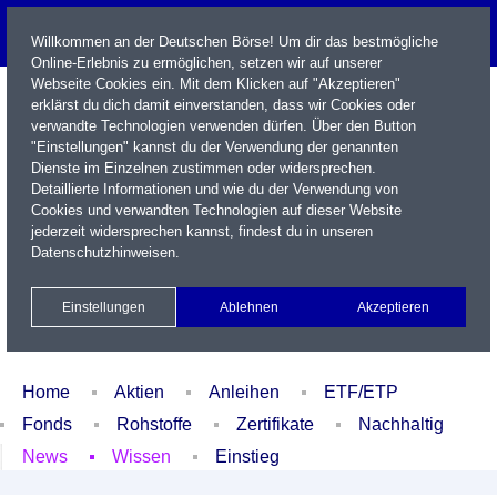
Willkommen an der Deutschen Börse! Um dir das bestmögliche
Online-Erlebnis zu ermöglichen, setzen wir auf unserer
Webseite Cookies ein. Mit dem Klicken auf "Akzeptieren"
erklärst du dich damit einverstanden, dass wir Cookies oder
verwandte Technologien verwenden dürfen. Über den Button
"Einstellungen" kannst du der Verwendung der genannten
Dienste im Einzelnen zustimmen oder widersprechen.
Detaillierte Informationen und wie du der Verwendung von
Cookies und verwandten Technologien auf dieser Website
Name / WKN / ISIN / Kürzel
jederzeit widersprechen kannst, findest du in unseren
Datenschutzhinweisen
.
Newsletter
Kontakt
English
Einstellungen
Ablehnen
Akzeptieren
Xetra Realtime
Watchlist
Portfolio
Login
Home
Aktien
Anleihen
ETF/ETP
Fonds
Rohstoffe
Zertifikate
Nachhaltig
News
Wissen
Einstieg