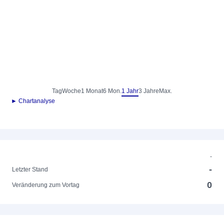
Tag
Woche
1 Monat
6 Mon.
1 Jahr
3 Jahre
Max.
► Chartanalyse
-
-
Letzter Stand
0
Veränderung zum Vortag