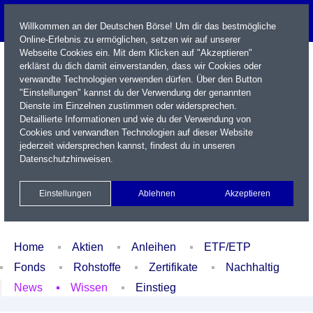
Willkommen an der Deutschen Börse! Um dir das bestmögliche
Online-Erlebnis zu ermöglichen, setzen wir auf unserer
Webseite Cookies ein. Mit dem Klicken auf "Akzeptieren"
erklärst du dich damit einverstanden, dass wir Cookies oder
verwandte Technologien verwenden dürfen. Über den Button
"Einstellungen" kannst du der Verwendung der genannten
Dienste im Einzelnen zustimmen oder widersprechen.
Detaillierte Informationen und wie du der Verwendung von
Cookies und verwandten Technologien auf dieser Website
Name / WKN / ISIN / Kürzel
jederzeit widersprechen kannst, findest du in unseren
Datenschutzhinweisen
.
Newsletter
Kontakt
English
Einstellungen
Ablehnen
Akzeptieren
Xetra Realtime
Watchlist
Portfolio
Login
Home
Aktien
Anleihen
ETF/ETP
Fonds
Rohstoffe
Zertifikate
Nachhaltig
News
Wissen
Einstieg