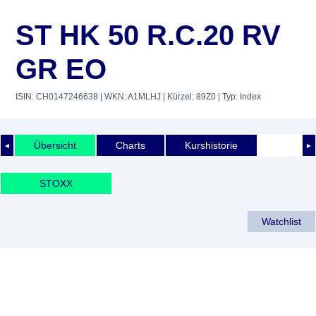
ST HK 50 R.C.20 RV
GR EO
ISIN: CH0147246638
| WKN: A1MLHJ
| Kürzel: 89Z0
| Typ: Index
Übersicht
Charts
Kurshistorie
◄
►
STOXX
Watchlist