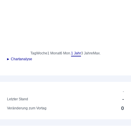
Tag
Woche
1 Monat
6 Mon.
1 Jahr
3 Jahre
Max.
► Chartanalyse
-
-
Letzter Stand
0
Veränderung zum Vortag