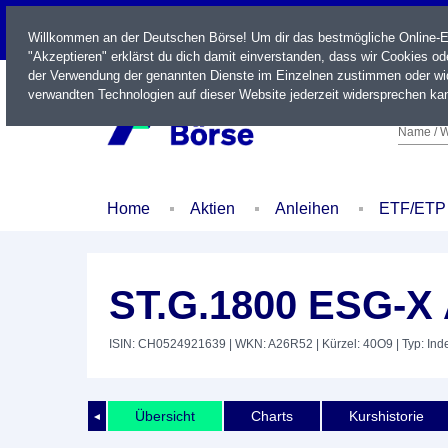
LIVE
Willkommen an der Deutschen Börse! Um dir das bestmögliche Online-Erl
"Akzeptieren" erklärst du dich damit einverstanden, dass wir Cookies o
der Verwendung der genannten Dienste im Einzelnen zustimmen oder wid
verwandten Technologien auf dieser Website jederzeit widersprechen kan
Name / W
Home
Aktien
Anleihen
ETF/ETP
ST.G.1800 ESG-X
ISIN: CH0524921639
| WKN: A26R52
| Kürzel: 40O9
| Typ: Ind
Übersicht
Charts
Kurshistorie
◄