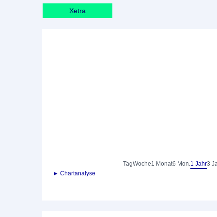
Xetra
Tag
Woche
1 Monat
6 Mon.
1 Jahr
3 J
► Chartanalyse