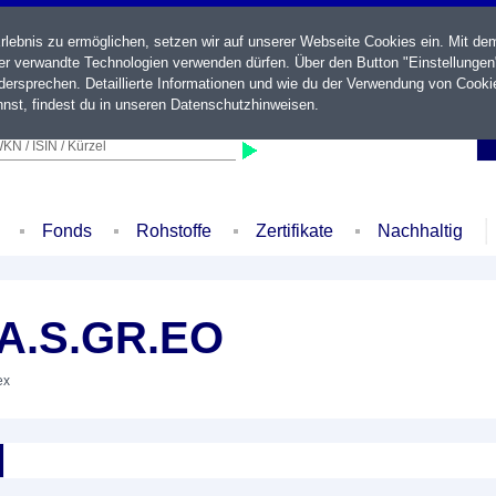
ebnis zu ermöglichen, setzen wir auf unserer Webseite Cookies ein. Mit de
der verwandte Technologien verwenden dürfen. Über den Button "Einstellungen
ersprechen. Detaillierte Informationen und wie du der Verwendung von Cooki
nst, findest du in unseren
Datenschutzhinweisen
.
KN / ISIN / Kürzel
Fonds
Rohstoffe
Zertifikate
Nachhaltig
 A.S.GR.EO
ex