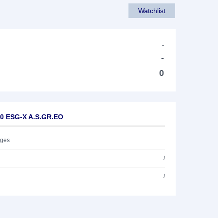
Watchlist
-
-
0
00 ESG-X A.S.GR.EO
ages
/
/