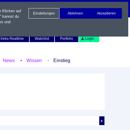
m Klicken auf
Einstellungen
Ablehnen
Akzeptieren
" kannst du
es und
Newsletter
Kontakt
English
Xetra Realtime
Watchlist
Portfolio
Login
News
Wissen
Einstieg
►