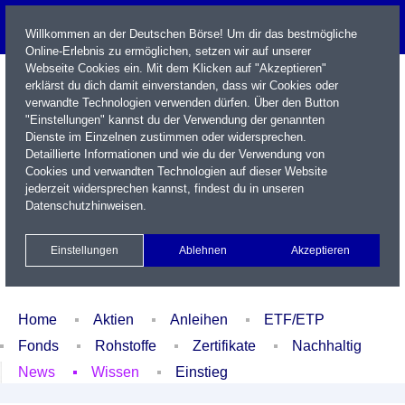
Willkommen an der Deutschen Börse! Um dir das bestmögliche
Online-Erlebnis zu ermöglichen, setzen wir auf unserer
Webseite Cookies ein. Mit dem Klicken auf "Akzeptieren"
erklärst du dich damit einverstanden, dass wir Cookies oder
verwandte Technologien verwenden dürfen. Über den Button
"Einstellungen" kannst du der Verwendung der genannten
Dienste im Einzelnen zustimmen oder widersprechen.
Detaillierte Informationen und wie du der Verwendung von
Cookies und verwandten Technologien auf dieser Website
Name / WKN / ISIN / Kürzel
jederzeit widersprechen kannst, findest du in unseren
Datenschutzhinweisen
.
Newsletter
Kontakt
English
Einstellungen
Ablehnen
Akzeptieren
Xetra Realtime
Watchlist
Portfolio
Login
Home
Aktien
Anleihen
ETF/ETP
Fonds
Rohstoffe
Zertifikate
Nachhaltig
News
Wissen
Einstieg