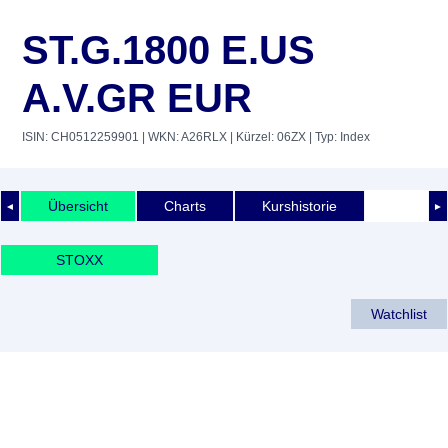
ST.G.1800 E.US
A.V.GR EUR
ISIN: CH0512259901
| WKN: A26RLX
| Kürzel: 06ZX
| Typ: Index
Übersicht
Charts
Kurshistorie
◄
►
STOXX
Watchlist