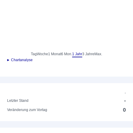
Tag
Woche
1 Monat
6 Mon.
1 Jahr
3 Jahre
Max.
► Chartanalyse
-
-
Letzter Stand
0
Veränderung zum Vortag