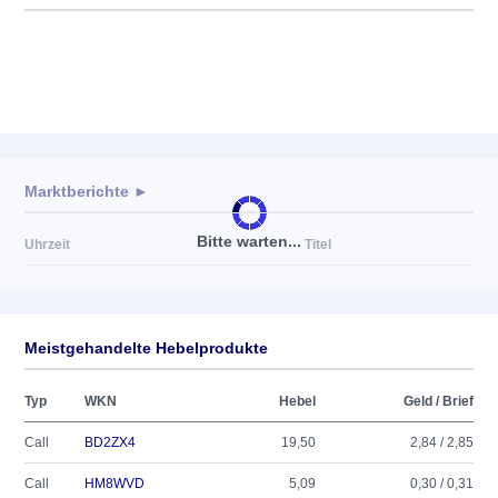
Marktberichte ►
Bitte warten...
Uhrzeit
Titel
Meistgehandelte Hebelprodukte
Typ
WKN
Hebel
Geld / Brief
Call
BD2ZX4
19,50
2,84 / 2,85
Call
HM8WVD
5,09
0,30 / 0,31