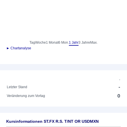
Tag
Woche
1 Monat
6 Mon.
1 Jahr
3 Jahre
Max.
► Chartanalyse
-
-
Letzter Stand
0
Veränderung zum Vortag
Kursinformationen ST.FX R.S. T/NT OR USDMXN