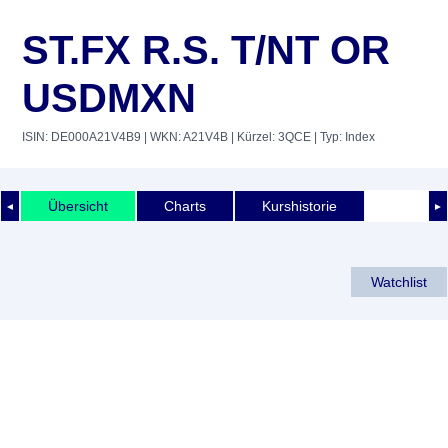
ST.FX R.S. T/NT OR
USDMXN
ISIN: DE000A21V4B9
| WKN: A21V4B
| Kürzel: 3QCE
| Typ: Index
Übersicht
Charts
Kurshistorie
◄
►
Watchlist