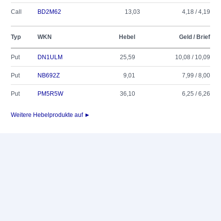
Call
BD2M62
13,03
4,18 / 4,19
Typ
WKN
Hebel
Geld / Brief
Put
DN1ULM
25,59
10,08 / 10,09
Put
NB692Z
9,01
7,99 / 8,00
Put
PM5R5W
36,10
6,25 / 6,26
Weitere Hebelprodukte auf ►