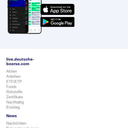
live.deutsche-
boerse.com
Aktien
Anleihen
ETF/ETP
Fonds
Rohstoffe
Zertifikate
Nachhaltig
Einstieg
News
Nachrichten