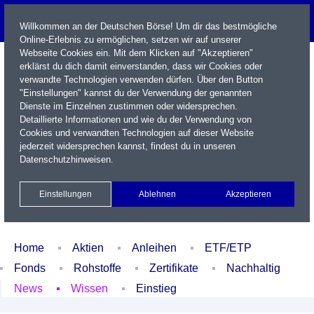
Willkommen an der Deutschen Börse! Um dir das bestmögliche
Online-Erlebnis zu ermöglichen, setzen wir auf unserer
Webseite Cookies ein. Mit dem Klicken auf "Akzeptieren"
erklärst du dich damit einverstanden, dass wir Cookies oder
verwandte Technologien verwenden dürfen. Über den Button
"Einstellungen" kannst du der Verwendung der genannten
Dienste im Einzelnen zustimmen oder widersprechen.
Detaillierte Informationen und wie du der Verwendung von
Cookies und verwandten Technologien auf dieser Website
Name / WKN / ISIN / Kürzel
jederzeit widersprechen kannst, findest du in unseren
Datenschutzhinweisen
.
Newsletter
Kontakt
English
Einstellungen
Ablehnen
Akzeptieren
Xetra Realtime
Watchlist
Portfolio
Login
Home
Aktien
Anleihen
ETF/ETP
Fonds
Rohstoffe
Zertifikate
Nachhaltig
News
Wissen
Einstieg