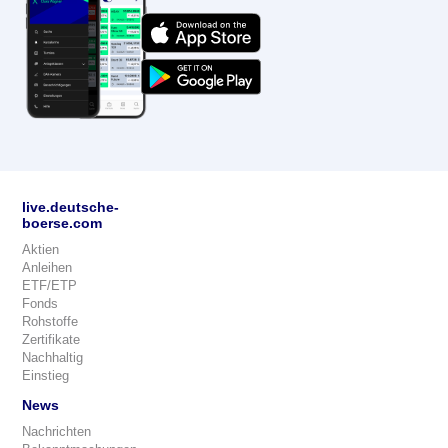
live.deutsche-
boerse.com
Aktien
Anleihen
ETF/ETP
Fonds
Rohstoffe
Zertifikate
Nachhaltig
Einstieg
News
Nachrichten