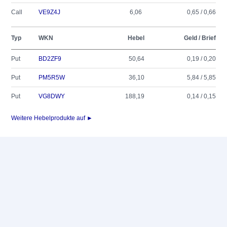
Call
VE9Z4J
6,06
0,65 / 0,66
Typ
WKN
Hebel
Geld / Brief
Put
BD2ZF9
50,64
0,19 / 0,20
Put
PM5R5W
36,10
5,84 / 5,85
Put
VG8DWY
188,19
0,14 / 0,15
Weitere Hebelprodukte auf ►