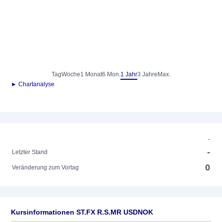
Tag
Woche
1 Monat
6 Mon.
1 Jahr
3 Jahre
Max.
► Chartanalyse
-
-
Letzter Stand
0
Veränderung zum Vortag
Kursinformationen ST.FX R.S.MR USDNOK