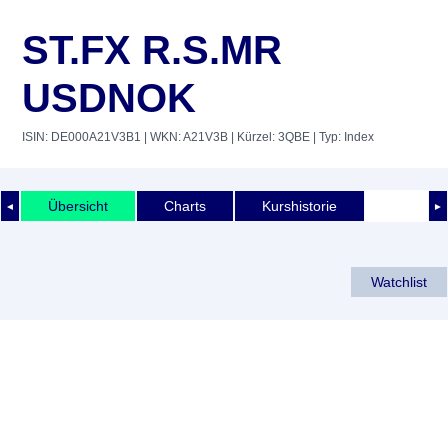
ST.FX R.S.MR
USDNOK
ISIN: DE000A21V3B1
| WKN: A21V3B
| Kürzel: 3QBE
| Typ: Index
Übersicht
Charts
Kurshistorie
◄
►
Watchlist