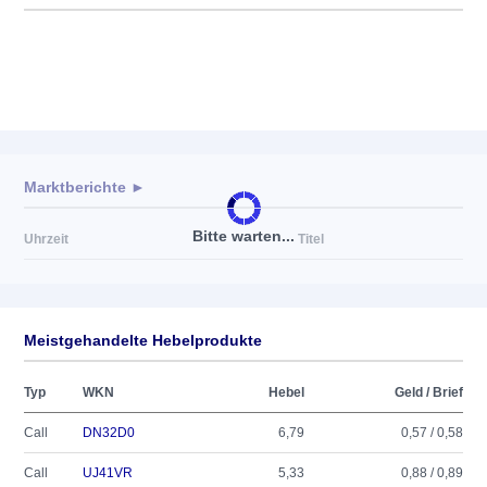
Marktberichte ►
Bitte warten...
Uhrzeit
Titel
Meistgehandelte Hebelprodukte
Typ
WKN
Hebel
Geld / Brief
Call
DN32D0
6,79
0,57 / 0,58
Call
UJ41VR
5,33
0,88 / 0,89