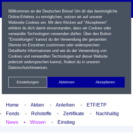
Willkommen an der Deutschen Börse! Um dir das bestmögliche
Online-Erlebnis zu ermöglichen, setzen wir auf unserer
Webseite Cookies ein. Mit dem Klicken auf "Akzeptieren"
erklärst du dich damit einverstanden, dass wir Cookies oder
verwandte Technologien verwenden dürfen. Über den Button
"Einstellungen" kannst du der Verwendung der genannten
Dienste im Einzelnen zustimmen oder widersprechen.
Detaillierte Informationen und wie du der Verwendung von
Cookies und verwandten Technologien auf dieser Website
Name / WKN / ISIN / Kürzel
jederzeit widersprechen kannst, findest du in unseren
Datenschutzhinweisen
.
Newsletter
Kontakt
English
Einstellungen
Ablehnen
Akzeptieren
Xetra Realtime
Watchlist
Portfolio
Login
Home
Aktien
Anleihen
ETF/ETP
Fonds
Rohstoffe
Zertifikate
Nachhaltig
News
Wissen
Einstieg