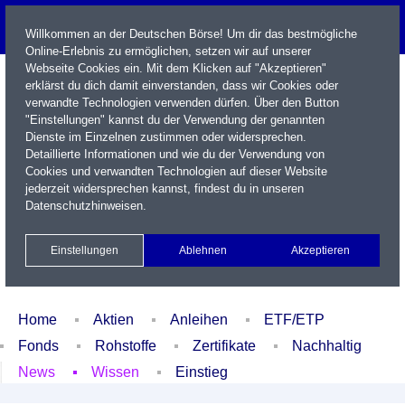
Willkommen an der Deutschen Börse! Um dir das bestmögliche
Online-Erlebnis zu ermöglichen, setzen wir auf unserer
Webseite Cookies ein. Mit dem Klicken auf "Akzeptieren"
erklärst du dich damit einverstanden, dass wir Cookies oder
verwandte Technologien verwenden dürfen. Über den Button
"Einstellungen" kannst du der Verwendung der genannten
Dienste im Einzelnen zustimmen oder widersprechen.
Detaillierte Informationen und wie du der Verwendung von
Cookies und verwandten Technologien auf dieser Website
Name / WKN / ISIN / Kürzel
jederzeit widersprechen kannst, findest du in unseren
Datenschutzhinweisen
.
Newsletter
Kontakt
English
Einstellungen
Ablehnen
Akzeptieren
Xetra Realtime
Watchlist
Portfolio
Login
Home
Aktien
Anleihen
ETF/ETP
Fonds
Rohstoffe
Zertifikate
Nachhaltig
News
Wissen
Einstieg