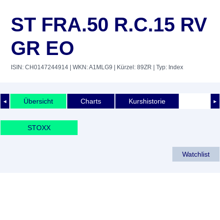
ST FRA.50 R.C.15 RV
GR EO
ISIN: CH0147244914
| WKN: A1MLG9
| Kürzel: 89ZR
| Typ: Index
Übersicht
Charts
Kurshistorie
◄
►
STOXX
Watchlist