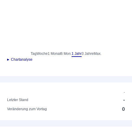
Tag
Woche
1 Monat
6 Mon.
1 Jahr
3 Jahre
Max.
► Chartanalyse
-
-
Letzter Stand
0
Veränderung zum Vortag