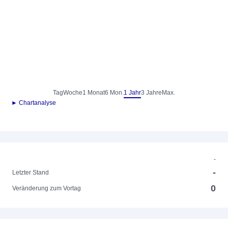
Tag
Woche
1 Monat
6 Mon.
1 Jahr
3 Jahre
Max.
► Chartanalyse
-
-
Letzter Stand
0
Veränderung zum Vortag