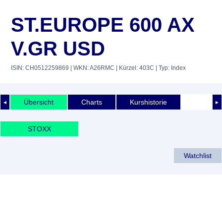
ST.EUROPE 600 AX
V.GR USD
ISIN: CH0512259869
| WKN: A26RMC
| Kürzel: 403C
| Typ: Index
Übersicht
Charts
Kurshistorie
◄
►
STOXX
Watchlist