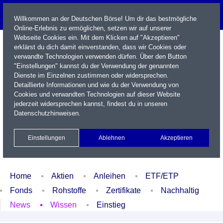
Willkommen an der Deutschen Börse! Um dir das bestmögliche
Online-Erlebnis zu ermöglichen, setzen wir auf unserer
Webseite Cookies ein. Mit dem Klicken auf "Akzeptieren"
erklärst du dich damit einverstanden, dass wir Cookies oder
verwandte Technologien verwenden dürfen. Über den Button
"Einstellungen" kannst du der Verwendung der genannten
Dienste im Einzelnen zustimmen oder widersprechen.
Detaillierte Informationen und wie du der Verwendung von
Cookies und verwandten Technologien auf dieser Website
Name / WKN / ISIN / Kürzel
jederzeit widersprechen kannst, findest du in unseren
Datenschutzhinweisen
.
Newsletter
Kontakt
English
Einstellungen
Ablehnen
Akzeptieren
Xetra Realtime
Watchlist
Portfolio
Login
Home
Aktien
Anleihen
ETF/ETP
Fonds
Rohstoffe
Zertifikate
Nachhaltig
News
Wissen
Einstieg