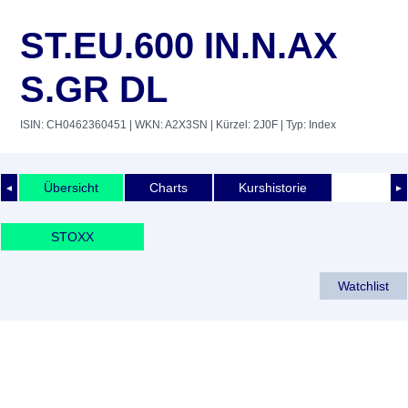
ST.EU.600 IN.N.AX
S.GR DL
ISIN: CH0462360451
| WKN: A2X3SN
| Kürzel: 2J0F
| Typ: Index
Übersicht
Charts
Kurshistorie
◄
►
STOXX
Watchlist