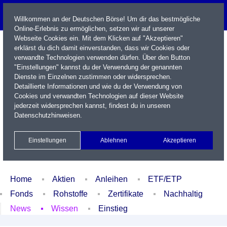
Willkommen an der Deutschen Börse! Um dir das bestmögliche
Online-Erlebnis zu ermöglichen, setzen wir auf unserer
Webseite Cookies ein. Mit dem Klicken auf "Akzeptieren"
erklärst du dich damit einverstanden, dass wir Cookies oder
verwandte Technologien verwenden dürfen. Über den Button
"Einstellungen" kannst du der Verwendung der genannten
Dienste im Einzelnen zustimmen oder widersprechen.
Detaillierte Informationen und wie du der Verwendung von
Cookies und verwandten Technologien auf dieser Website
Name / WKN / ISIN / Kürzel
jederzeit widersprechen kannst, findest du in unseren
Datenschutzhinweisen
.
Newsletter
Kontakt
English
Einstellungen
Ablehnen
Akzeptieren
Xetra Realtime
Watchlist
Portfolio
Login
Home
Aktien
Anleihen
ETF/ETP
Fonds
Rohstoffe
Zertifikate
Nachhaltig
News
Wissen
Einstieg