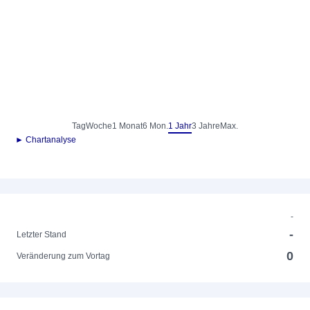
Tag
Woche
1 Monat
6 Mon.
1 Jahr
3 Jahre
Max.
► Chartanalyse
-
-
Letzter Stand
0
Veränderung zum Vortag