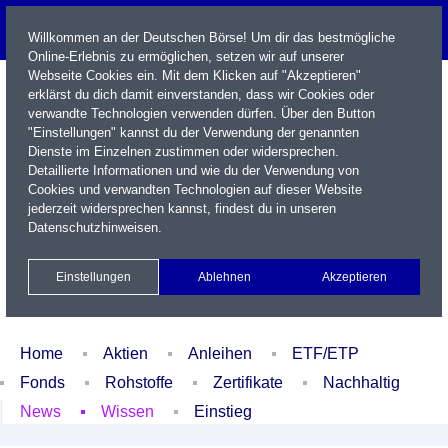
Willkommen an der Deutschen Börse! Um dir das bestmögliche
Online-Erlebnis zu ermöglichen, setzen wir auf unserer
Webseite Cookies ein. Mit dem Klicken auf "Akzeptieren"
erklärst du dich damit einverstanden, dass wir Cookies oder
verwandte Technologien verwenden dürfen. Über den Button
"Einstellungen" kannst du der Verwendung der genannten
Dienste im Einzelnen zustimmen oder widersprechen.
Detaillierte Informationen und wie du der Verwendung von
Cookies und verwandten Technologien auf dieser Website
Name / WKN / ISIN / Kürzel
jederzeit widersprechen kannst, findest du in unseren
Datenschutzhinweisen
.
Newsletter
Kontakt
English
Einstellungen
Ablehnen
Akzeptieren
Xetra Realtime
Watchlist
Portfolio
Login
Home
Aktien
Anleihen
ETF/ETP
Fonds
Rohstoffe
Zertifikate
Nachhaltig
News
Wissen
Einstieg