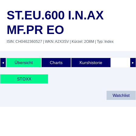
ST.EU.600 I.N.AX
MF.PR EO
ISIN: CH0462360527
| WKN: A2X3SV
| Kürzel: 2O8M
| Typ: Index
Übersicht
Charts
Kurshistorie
◄
►
STOXX
Watchlist