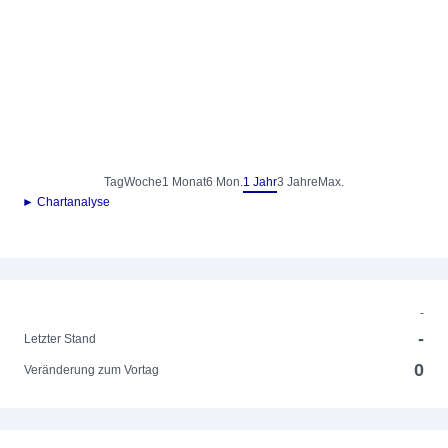
Tag
Woche
1 Monat
6 Mon.
1 Jahr
3 Jahre
Max.
► Chartanalyse
-
-
Letzter Stand
0
Veränderung zum Vortag