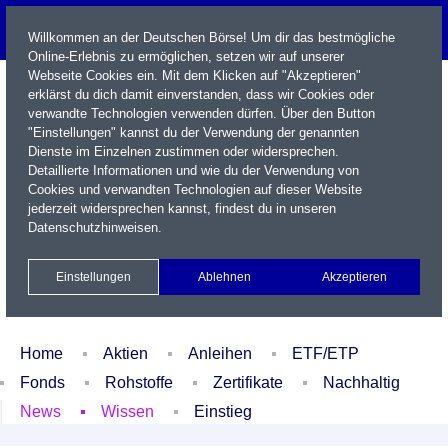
Willkommen an der Deutschen Börse! Um dir das bestmögliche
Online-Erlebnis zu ermöglichen, setzen wir auf unserer
Webseite Cookies ein. Mit dem Klicken auf "Akzeptieren"
erklärst du dich damit einverstanden, dass wir Cookies oder
verwandte Technologien verwenden dürfen. Über den Button
"Einstellungen" kannst du der Verwendung der genannten
Dienste im Einzelnen zustimmen oder widersprechen.
Detaillierte Informationen und wie du der Verwendung von
Cookies und verwandten Technologien auf dieser Website
Name / WKN / ISIN / Kürzel
jederzeit widersprechen kannst, findest du in unseren
Datenschutzhinweisen
.
Newsletter
Kontakt
English
Einstellungen
Ablehnen
Akzeptieren
Xetra Realtime
Watchlist
Portfolio
Login
Home
Aktien
Anleihen
ETF/ETP
Fonds
Rohstoffe
Zertifikate
Nachhaltig
News
Wissen
Einstieg