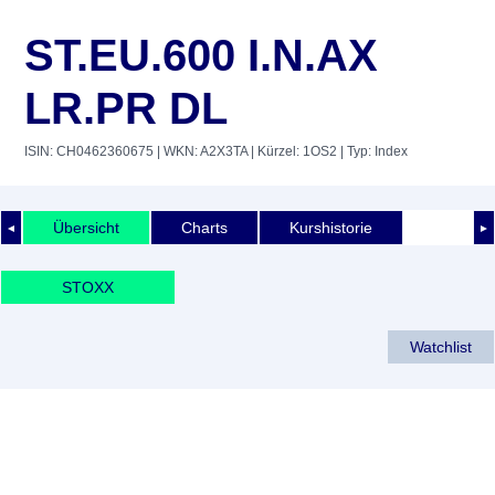
ST.EU.600 I.N.AX
LR.PR DL
ISIN: CH0462360675
| WKN: A2X3TA
| Kürzel: 1OS2
| Typ: Index
Übersicht
Charts
Kurshistorie
◄
►
STOXX
Watchlist