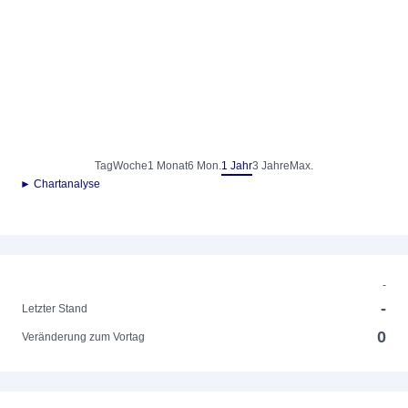
Tag
Woche
1 Monat
6 Mon.
1 Jahr
3 Jahre
Max.
► Chartanalyse
-
-
Letzter Stand
0
Veränderung zum Vortag