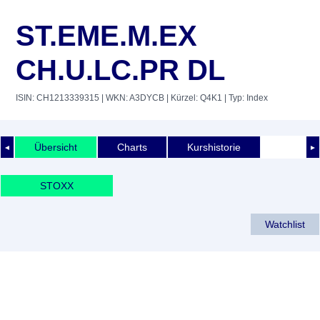
ST.EME.M.EX
CH.U.LC.PR DL
ISIN: CH1213339315
| WKN: A3DYCB
| Kürzel: Q4K1
| Typ: Index
Übersicht
Charts
Kurshistorie
◄
►
STOXX
Watchlist