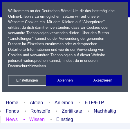
Willkommen an der Deutschen Börse! Um dir das bestmögliche
Online-Erlebnis zu ermöglichen, setzen wir auf unserer
Webseite Cookies ein. Mit dem Klicken auf "Akzeptieren"
erklärst du dich damit einverstanden, dass wir Cookies oder
verwandte Technologien verwenden dürfen. Über den Button
"Einstellungen" kannst du der Verwendung der genannten
Dienste im Einzelnen zustimmen oder widersprechen.
Detaillierte Informationen und wie du der Verwendung von
Cookies und verwandten Technologien auf dieser Website
Name / WKN / ISIN / Kürzel
jederzeit widersprechen kannst, findest du in unseren
Datenschutzhinweisen
.
Newsletter
Kontakt
English
Einstellungen
Ablehnen
Akzeptieren
Xetra Realtime
Watchlist
Portfolio
Login
Home
Aktien
Anleihen
ETF/ETP
Fonds
Rohstoffe
Zertifikate
Nachhaltig
News
Wissen
Einstieg