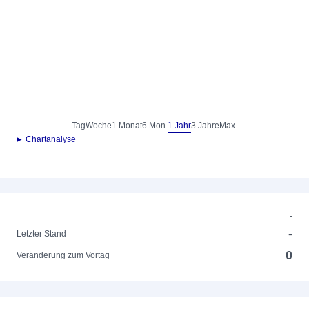
Tag
Woche
1 Monat
6 Mon.
1 Jahr
3 Jahre
Max.
► Chartanalyse
-
-
Letzter Stand
0
Veränderung zum Vortag