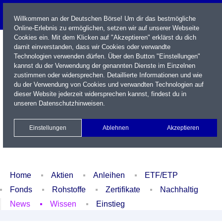
Willkommen an der Deutschen Börse! Um dir das bestmögliche
Online-Erlebnis zu ermöglichen, setzen wir auf unserer Webseite
Cookies ein. Mit dem Klicken auf "Akzeptieren" erklärst du dich
damit einverstanden, dass wir Cookies oder verwandte
Technologien verwenden dürfen. Über den Button "Einstellungen"
kannst du der Verwendung der genannten Dienste im Einzelnen
zustimmen oder widersprechen. Detaillierte Informationen und wie
du der Verwendung von Cookies und verwandten Technologien auf
dieser Website jederzeit widersprechen kannst, findest du in
Name / WKN / ISIN / Kürzel
unseren
Datenschutzhinweisen
.
Newsletter
Kontakt
English
Einstellungen
Ablehnen
Akzeptieren
Xetra Realtime
Watchlist
Portfolio
Login
Home
Aktien
Anleihen
ETF/ETP
Fonds
Rohstoffe
Zertifikate
Nachhaltig
News
Wissen
Einstieg