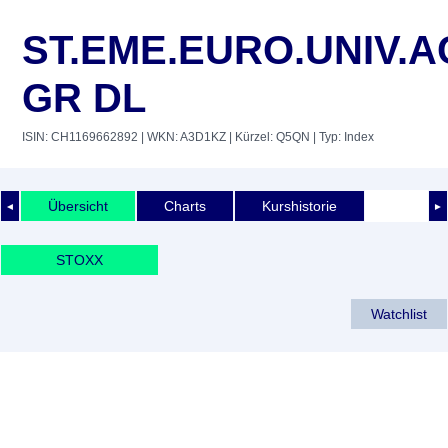
ST.EME.EURO.UNIV.A
GR DL
ISIN: CH1169662892
| WKN: A3D1KZ
| Kürzel: Q5QN
| Typ: Index
Übersicht
Charts
Kurshistorie
◄
►
STOXX
Watchlist