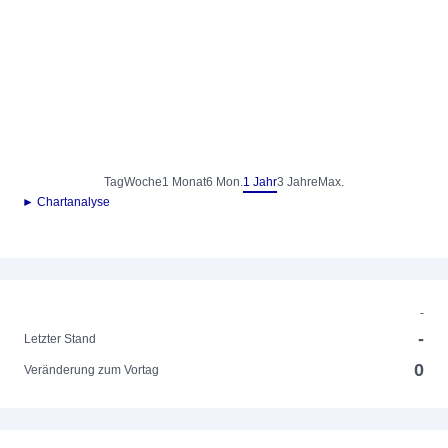
Tag
Woche
1 Monat
6 Mon.
1 Jahr
3 Jahre
Max.
► Chartanalyse
-
-
Letzter Stand
0
Veränderung zum Vortag