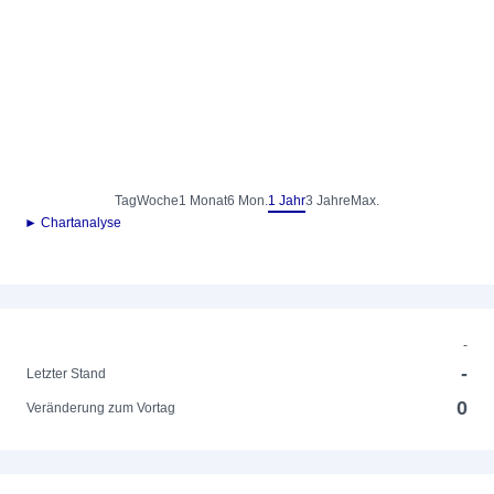
Tag
Woche
1 Monat
6 Mon.
1 Jahr
3 Jahre
Max.
► Chartanalyse
-
-
Letzter Stand
0
Veränderung zum Vortag