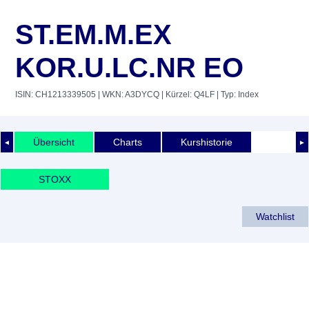
ST.EM.M.EX
KOR.U.LC.NR EO
ISIN: CH1213339505
| WKN: A3DYCQ
| Kürzel: Q4LF
| Typ: Index
Übersicht
Charts
Kurshistorie
◄
►
STOXX
Watchlist