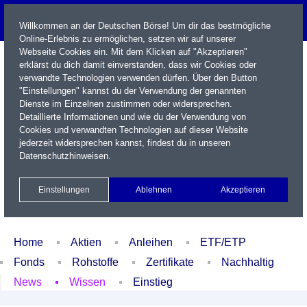
Willkommen an der Deutschen Börse! Um dir das bestmögliche
Online-Erlebnis zu ermöglichen, setzen wir auf unserer
Webseite Cookies ein. Mit dem Klicken auf "Akzeptieren"
erklärst du dich damit einverstanden, dass wir Cookies oder
verwandte Technologien verwenden dürfen. Über den Button
"Einstellungen" kannst du der Verwendung der genannten
Dienste im Einzelnen zustimmen oder widersprechen.
Detaillierte Informationen und wie du der Verwendung von
Cookies und verwandten Technologien auf dieser Website
Name / WKN / ISIN / Kürzel
jederzeit widersprechen kannst, findest du in unseren
Datenschutzhinweisen
.
Newsletter
Kontakt
English
Einstellungen
Ablehnen
Akzeptieren
Xetra Realtime
Watchlist
Portfolio
Login
Home
Aktien
Anleihen
ETF/ETP
Fonds
Rohstoffe
Zertifikate
Nachhaltig
News
Wissen
Einstieg