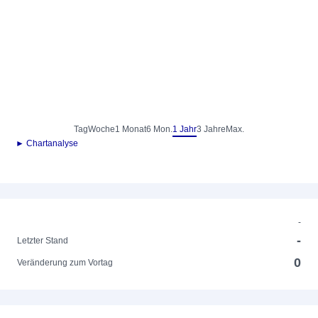
Tag
Woche
1 Monat
6 Mon.
1 Jahr
3 Jahre
Max.
► Chartanalyse
-
-
Letzter Stand
0
Veränderung zum Vortag