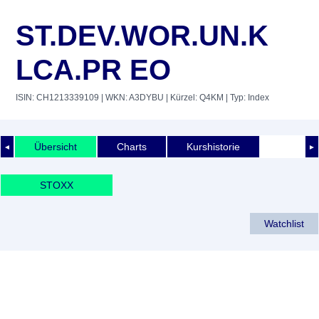
ST.DEV.WOR.UN.K
LCA.PR EO
ISIN: CH1213339109
| WKN: A3DYBU
| Kürzel: Q4KM
| Typ: Index
Übersicht
Charts
Kurshistorie
◄
►
STOXX
Watchlist