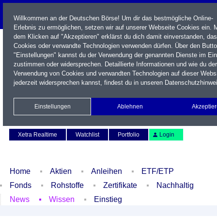
Willkommen an der Deutschen Börse! Um dir das bestmögliche Online-
Erlebnis zu ermöglichen, setzen wir auf unserer Webseite Cookies ein. M
dem Klicken auf "Akzeptieren" erklärst du dich damit einverstanden, das
Cookies oder verwandte Technologien verwenden dürfen. Über den Butt
"Einstellungen" kannst du der Verwendung der genannten Dienste im Ei
zustimmen oder widersprechen. Detaillierte Informationen und wie du der
Verwendung von Cookies und verwandten Technologien auf dieser Webs
jederzeit widersprechen kannst, findest du in unseren
Datenschutzhinwe
Name / WKN / ISIN / Kürzel
Einstellungen
Ablehnen
Akzeptie
Newsletter
Kontakt
English
Xetra Realtime
Watchlist
Portfolio
Login
Home
Aktien
Anleihen
ETF/ETP
Fonds
Rohstoffe
Zertifikate
Nachhaltig
News
Wissen
Einstieg