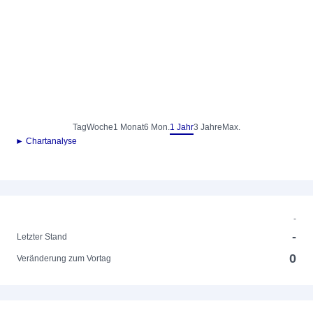
Tag
Woche
1 Monat
6 Mon.
1 Jahr
3 Jahre
Max.
► Chartanalyse
-
-
Letzter Stand
0
Veränderung zum Vortag