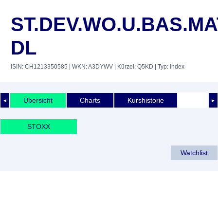
ST.DEV.WO.U.BAS.MA
DL
ISIN: CH1213350585
| WKN: A3DYWV
| Kürzel: Q5KD
| Typ: Index
Übersicht
Charts
Kurshistorie
◄
►
STOXX
Watchlist