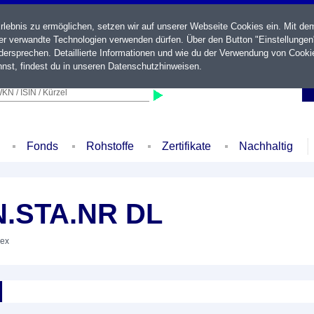
ebnis zu ermöglichen, setzen wir auf unserer Webseite Cookies ein. Mit de
der verwandte Technologien verwenden dürfen. Über den Button "Einstellungen
ersprechen. Detaillierte Informationen und wie du der Verwendung von Cooki
nst, findest du in unseren
Datenschutzhinweisen
.
KN / ISIN / Kürzel
Fonds
Rohstoffe
Zertifikate
Nachhaltig
N.STA.NR DL
dex