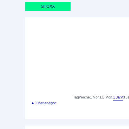
STOXX
Tag
Woche
1 Monat
6 Mon.
1 Jahr
3 J
► Chartanalyse