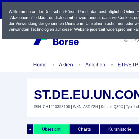
LIVE
Willkommen an der Deutschen Börse! Um dir das bestmögliche Online-Erl
"Akzeptieren" erklärst du dich damit einverstanden, dass wir Cookies o
der Verwendung der genannten Dienste im Einzelnen zustimmen oder wid
verwandten Technologien auf dieser Website jederzeit widersprechen kan
Name / W
Home
Aktien
Anleihen
ETF/ETP
ST.DE.EU.UN.CO
ISIN: CH1213353100
| WKN: A3DY2N
| Kürzel: Q30X
| Typ: In
Übersicht
Charts
Kurshistorie
◄