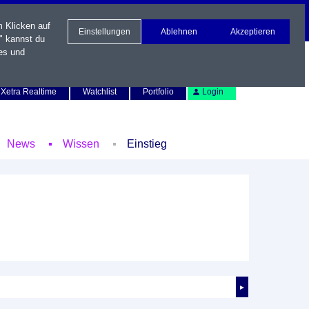
m Klicken auf
Einstellungen
Ablehnen
Akzeptieren
" kannst du
es und
Newsletter
Kontakt
English
Xetra Realtime
Watchlist
Portfolio
Login
News
Wissen
Einstieg
►