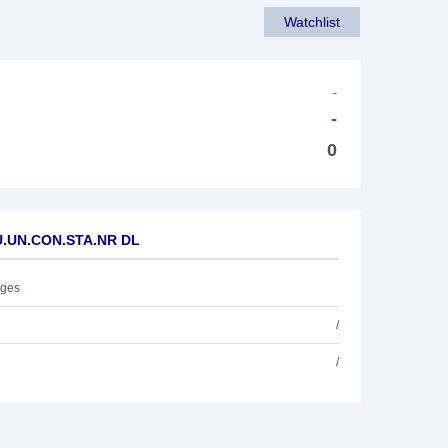
Watchlist
-
-
0
EU.UN.CON.STA.NR DL
ages
/
/