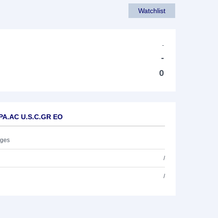
Watchlist
-
-
0
 PA.AC U.S.C.GR EO
ages
/
/