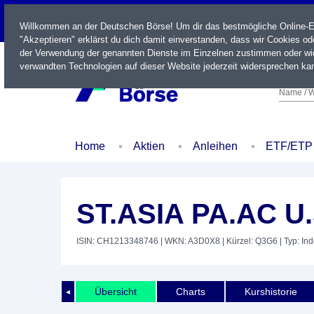
LIVE
Willkommen an der Deutschen Börse! Um dir das bestmögliche Online-Erl
"Akzeptieren" erklärst du dich damit einverstanden, dass wir Cookies o
der Verwendung der genannten Dienste im Einzelnen zustimmen oder wid
verwandten Technologien auf dieser Website jederzeit widersprechen kan
Name / W
Home
Aktien
Anleihen
ETF/ETP
ST.ASIA PA.AC U
ISIN: CH1213348746
| WKN: A3D0X8
| Kürzel: Q3G6
| Typ: In
Übersicht
Charts
Kurshistorie
◄