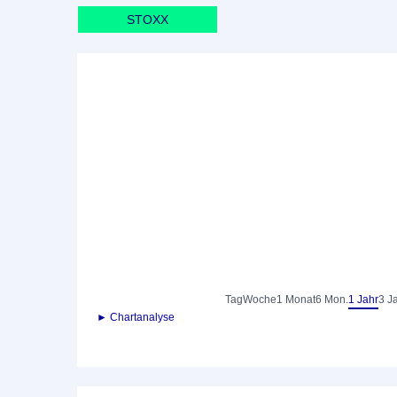
STOXX
Tag
Woche
1 Monat
6 Mon.
1 Jahr
3 J
► Chartanalyse