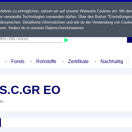
ebnis zu ermöglichen, setzen wir auf unserer Webseite Cookies ein. Mit de
der verwandte Technologien verwenden dürfen. Über den Button "Einstellungen
ersprechen. Detaillierte Informationen und wie du der Verwendung von Cooki
nst, findest du in unseren
Datenschutzhinweisen
.
KN / ISIN / Kürzel
Fonds
Rohstoffe
Zertifikate
Nachhaltig
.S.C.GR EO
dex