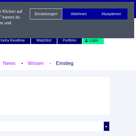
m Klicken auf
Einstellungen
Ablehnen
Akzeptieren
" kannst du
es und
Newsletter
Kontakt
English
Xetra Realtime
Watchlist
Portfolio
Login
News
Wissen
Einstieg
►