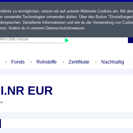
ebnis zu ermöglichen, setzen wir auf unserer Webseite Cookies ein. Mit de
der verwandte Technologien verwenden dürfen. Über den Button "Einstellungen
ersprechen. Detaillierte Informationen und wie du der Verwendung von Cooki
nst, findest du in unseren
Datenschutzhinweisen
.
KN / ISIN / Kürzel
Fonds
Rohstoffe
Zertifikate
Nachhaltig
SI.NR EUR
ex