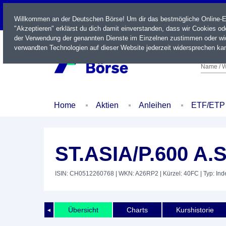
LIVE
Willkommen an der Deutschen Börse! Um dir das bestmögliche Online-Erl
"Akzeptieren" erklärst du dich damit einverstanden, dass wir Cookies o
der Verwendung der genannten Dienste im Einzelnen zustimmen oder wid
verwandten Technologien auf dieser Website jederzeit widersprechen kan
Name / W
Home
Aktien
Anleihen
ETF/ETP
ST.ASIA/P.600 A.
ISIN: CH0512260768
| WKN: A26RP2
| Kürzel: 40FC
| Typ: Ind
Übersicht
Charts
Kurshistorie
◄