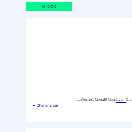
STOXX
Tag
Woche
1 Monat
6 Mon.
1 Jahr
3 J
► Chartanalyse