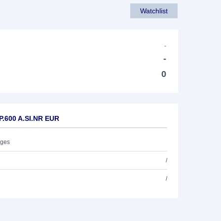
Watchlist
-
-
0
P.600 A.SI.NR EUR
ages
/
/