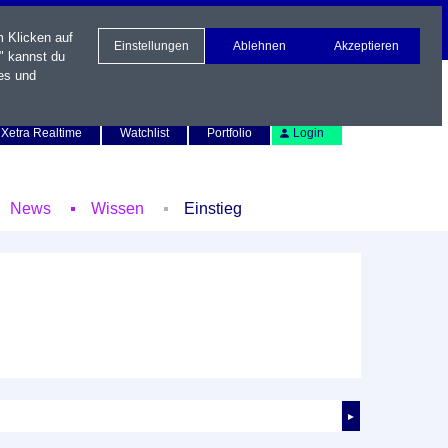
m Klicken auf
Einstellungen
Ablehnen
Akzeptieren
" kannst du
es und
Newsletter
Kontakt
English
Xetra Realtime
Watchlist
Portfolio
Login
News
Wissen
Einstieg
►