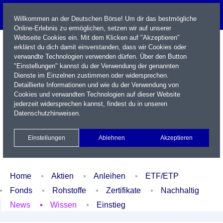
Willkommen an der Deutschen Börse! Um dir das bestmögliche
Online-Erlebnis zu ermöglichen, setzen wir auf unserer
Webseite Cookies ein. Mit dem Klicken auf "Akzeptieren"
erklärst du dich damit einverstanden, dass wir Cookies oder
verwandte Technologien verwenden dürfen. Über den Button
"Einstellungen" kannst du der Verwendung der genannten
Dienste im Einzelnen zustimmen oder widersprechen.
Detaillierte Informationen und wie du der Verwendung von
Cookies und verwandten Technologien auf dieser Website
Name / WKN / ISIN / Kürzel
jederzeit widersprechen kannst, findest du in unseren
Datenschutzhinweisen
.
Newsletter
Kontakt
English
Einstellungen
Ablehnen
Akzeptieren
Xetra Realtime
Watchlist
Portfolio
Login
Home
Aktien
Anleihen
ETF/ETP
Fonds
Rohstoffe
Zertifikate
Nachhaltig
News
Wissen
Einstieg