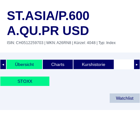
ST.ASIA/P.600
A.QU.PR USD
ISIN: CH0512259703
| WKN: A26RN8
| Kürzel: 4048
| Typ: Index
Übersicht
Charts
Kurshistorie
◄
►
STOXX
Watchlist