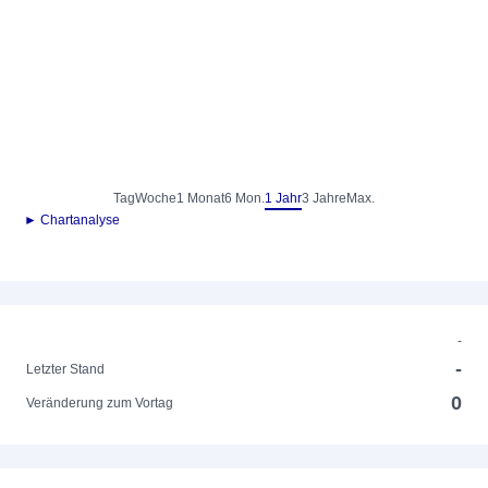
Tag
Woche
1 Monat
6 Mon.
1 Jahr
3 Jahre
Max.
► Chartanalyse
-
-
Letzter Stand
0
Veränderung zum Vortag