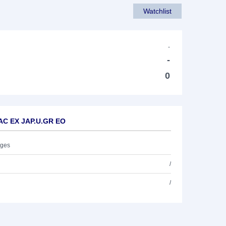
Watchlist
-
-
0
 AC EX JAP.U.GR EO
ages
/
/