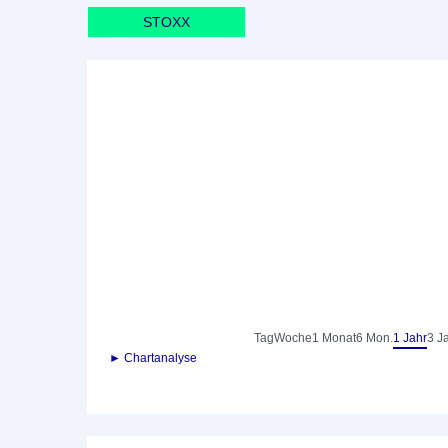
STOXX
Tag
Woche
1 Monat
6 Mon.
1 Jahr
3 J
► Chartanalyse