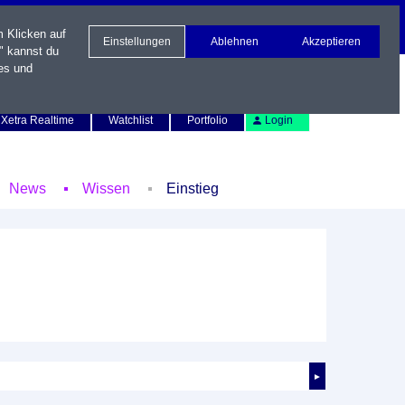
m Klicken auf
Einstellungen
Ablehnen
Akzeptieren
" kannst du
es und
Newsletter
Kontakt
English
Xetra Realtime
Watchlist
Portfolio
Login
News
Wissen
Einstieg
►