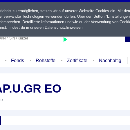
ebnis zu ermöglichen, setzen wir auf unserer Webseite Cookies ein. Mit de
der verwandte Technologien verwenden dürfen. Über den Button "Einstellungen
ersprechen. Detaillierte Informationen und wie du der Verwendung von Cooki
nst, findest du in unseren
Datenschutzhinweisen
.
KN / ISIN / Kürzel
Fonds
Rohstoffe
Zertifikate
Nachhaltig
AP.U.GR EO
dex