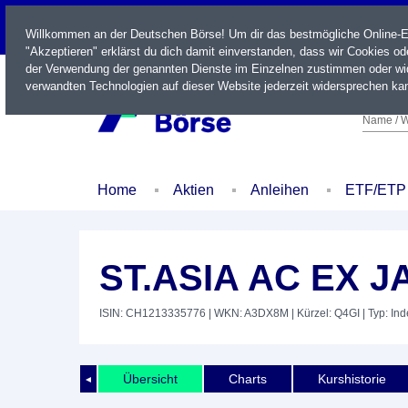
LIVE
Willkommen an der Deutschen Börse! Um dir das bestmögliche Online-Erl
"Akzeptieren" erklärst du dich damit einverstanden, dass wir Cookies o
der Verwendung der genannten Dienste im Einzelnen zustimmen oder wid
verwandten Technologien auf dieser Website jederzeit widersprechen kan
Name / W
Home
Aktien
Anleihen
ETF/ETP
ST.ASIA AC EX J
ISIN: CH1213335776
| WKN: A3DX8M
| Kürzel: Q4GI
| Typ: In
Übersicht
Charts
Kurshistorie
◄