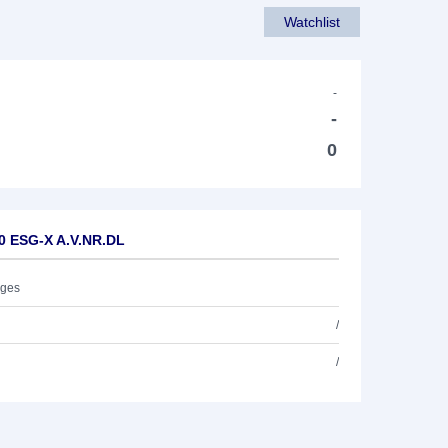
Watchlist
-
-
0
00 ESG-X A.V.NR.DL
ages
/
/