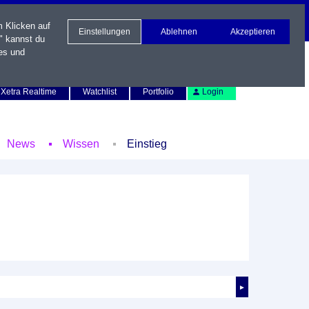
m Klicken auf
Einstellungen
Ablehnen
Akzeptieren
" kannst du
es und
Newsletter
Kontakt
English
Xetra Realtime
Watchlist
Portfolio
Login
News
Wissen
Einstieg
►