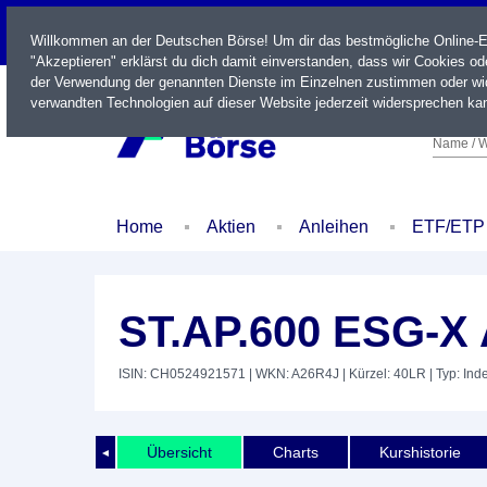
LIVE
Willkommen an der Deutschen Börse! Um dir das bestmögliche Online-Erl
"Akzeptieren" erklärst du dich damit einverstanden, dass wir Cookies o
der Verwendung der genannten Dienste im Einzelnen zustimmen oder wid
verwandten Technologien auf dieser Website jederzeit widersprechen kan
Name / W
Home
Aktien
Anleihen
ETF/ETP
ST.AP.600 ESG-X 
ISIN: CH0524921571
| WKN: A26R4J
| Kürzel: 40LR
| Typ: Ind
Übersicht
Charts
Kurshistorie
◄