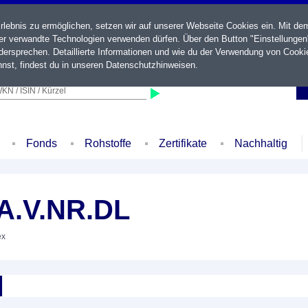
ebnis zu ermöglichen, setzen wir auf unserer Webseite Cookies ein. Mit de
der verwandte Technologien verwenden dürfen. Über den Button "Einstellungen
ersprechen. Detaillierte Informationen und wie du der Verwendung von Cooki
nst, findest du in unseren
Datenschutzhinweisen
.
KN / ISIN / Kürzel
Fonds
Rohstoffe
Zertifikate
Nachhaltig
A.V.NR.DL
ex