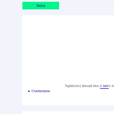
Xetra
Tag
Woche
1 Monat
6 Mon.
1 Jahr
3 J
► Chartanalyse