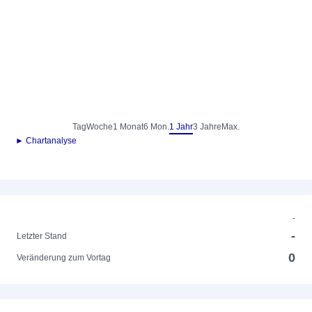
Tag
Woche
1 Monat
6 Mon.
1 Jahr
3 Jahre
Max.
► Chartanalyse
-
-
Letzter Stand
0
Veränderung zum Vortag