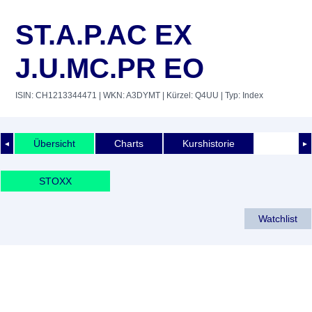
ST.A.P.AC EX
J.U.MC.PR EO
ISIN: CH1213344471
| WKN: A3DYMT
| Kürzel: Q4UU
| Typ: Index
Übersicht
Charts
Kurshistorie
◄
►
STOXX
Watchlist