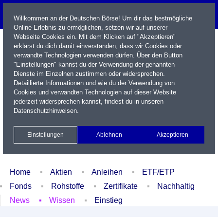
Willkommen an der Deutschen Börse! Um dir das bestmögliche
Online-Erlebnis zu ermöglichen, setzen wir auf unserer
Webseite Cookies ein. Mit dem Klicken auf "Akzeptieren"
erklärst du dich damit einverstanden, dass wir Cookies oder
verwandte Technologien verwenden dürfen. Über den Button
"Einstellungen" kannst du der Verwendung der genannten
Dienste im Einzelnen zustimmen oder widersprechen.
Detaillierte Informationen und wie du der Verwendung von
Cookies und verwandten Technologien auf dieser Website
Name / WKN / ISIN / Kürzel
jederzeit widersprechen kannst, findest du in unseren
Datenschutzhinweisen
.
Newsletter
Kontakt
English
Einstellungen
Ablehnen
Akzeptieren
Xetra Realtime
Watchlist
Portfolio
Login
Home
Aktien
Anleihen
ETF/ETP
Fonds
Rohstoffe
Zertifikate
Nachhaltig
News
Wissen
Einstieg