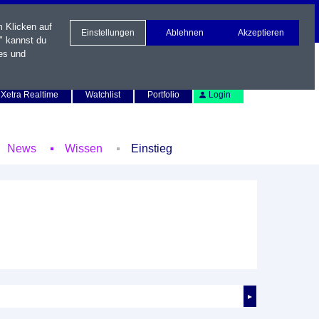
m Klicken auf
Einstellungen
Ablehnen
Akzeptieren
" kannst du
es und
Newsletter
Kontakt
English
Xetra Realtime
Watchlist
Portfolio
Login
News
Wissen
Einstieg
►