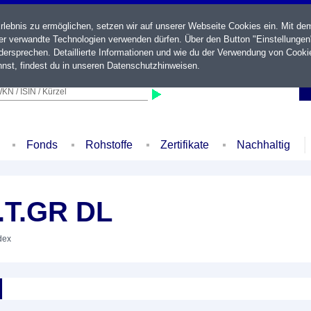
ebnis zu ermöglichen, setzen wir auf unserer Webseite Cookies ein. Mit de
der verwandte Technologien verwenden dürfen. Über den Button "Einstellungen
ersprechen. Detaillierte Informationen und wie du der Verwendung von Cooki
nst, findest du in unseren
Datenschutzhinweisen
.
KN / ISIN / Kürzel
Fonds
Rohstoffe
Zertifikate
Nachhaltig
T.T.GR DL
dex