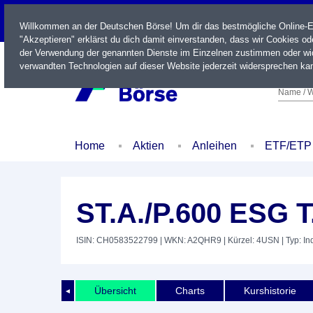
LIVE
Willkommen an der Deutschen Börse! Um dir das bestmögliche Online-Erl
"Akzeptieren" erklärst du dich damit einverstanden, dass wir Cookies o
der Verwendung der genannten Dienste im Einzelnen zustimmen oder wid
verwandten Technologien auf dieser Website jederzeit widersprechen kan
Name / W
Home
Aktien
Anleihen
ETF/ETP
ST.A./P.600 ESG 
ISIN: CH0583522799
| WKN: A2QHR9
| Kürzel: 4USN
| Typ: In
Übersicht
Charts
Kurshistorie
◄