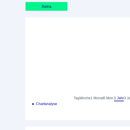
Xetra
Tag
Woche
1 Monat
6 Mon.
1 Jahr
3 J
► Chartanalyse