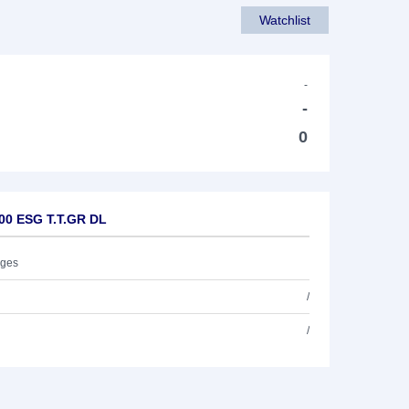
Watchlist
-
-
0
600 ESG T.T.GR DL
ages
/
/