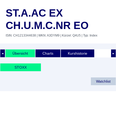
ST.A.AC EX
CH.U.M.C.NR EO
ISIN: CH1213344638
| WKN: A3DYM9
| Kürzel: Q4U5
| Typ: Index
Übersicht
Charts
Kurshistorie
◄
►
STOXX
Watchlist