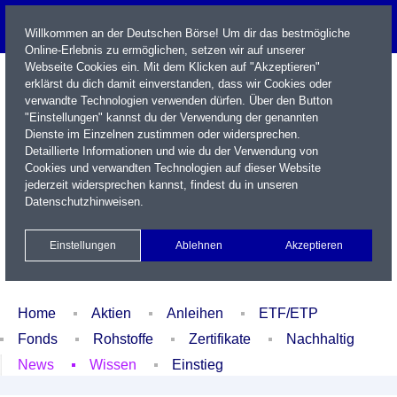
Willkommen an der Deutschen Börse! Um dir das bestmögliche
Online-Erlebnis zu ermöglichen, setzen wir auf unserer
Webseite Cookies ein. Mit dem Klicken auf "Akzeptieren"
erklärst du dich damit einverstanden, dass wir Cookies oder
verwandte Technologien verwenden dürfen. Über den Button
"Einstellungen" kannst du der Verwendung der genannten
Dienste im Einzelnen zustimmen oder widersprechen.
Detaillierte Informationen und wie du der Verwendung von
Cookies und verwandten Technologien auf dieser Website
Name / WKN / ISIN / Kürzel
jederzeit widersprechen kannst, findest du in unseren
Datenschutzhinweisen
.
Newsletter
Kontakt
English
Einstellungen
Ablehnen
Akzeptieren
Xetra Realtime
Watchlist
Portfolio
Login
Home
Aktien
Anleihen
ETF/ETP
Fonds
Rohstoffe
Zertifikate
Nachhaltig
News
Wissen
Einstieg