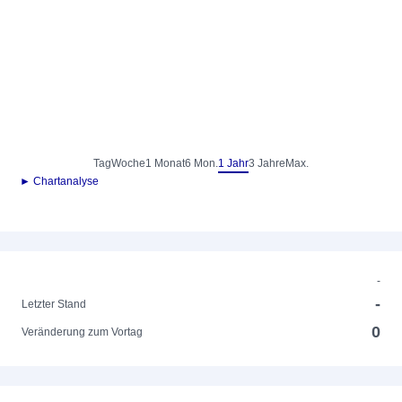
Tag
Woche
1 Monat
6 Mon.
1 Jahr
3 Jahre
Max.
► Chartanalyse
-
-
Letzter Stand
0
Veränderung zum Vortag