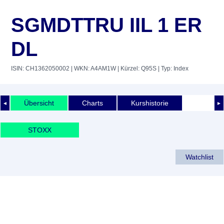
SGMDTTRU IIL 1 ER
DL
ISIN: CH1362050002
| WKN: A4AM1W
| Kürzel: Q95S
| Typ: Index
Übersicht
Charts
Kurshistorie
◄
►
STOXX
Watchlist