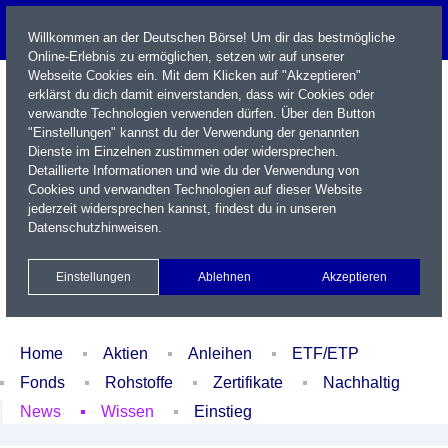
Willkommen an der Deutschen Börse! Um dir das bestmögliche
Online-Erlebnis zu ermöglichen, setzen wir auf unserer
Webseite Cookies ein. Mit dem Klicken auf "Akzeptieren"
erklärst du dich damit einverstanden, dass wir Cookies oder
verwandte Technologien verwenden dürfen. Über den Button
"Einstellungen" kannst du der Verwendung der genannten
Dienste im Einzelnen zustimmen oder widersprechen.
Detaillierte Informationen und wie du der Verwendung von
Cookies und verwandten Technologien auf dieser Website
Name / WKN / ISIN / Kürzel
jederzeit widersprechen kannst, findest du in unseren
Datenschutzhinweisen
.
Newsletter
Kontakt
English
Einstellungen
Ablehnen
Akzeptieren
Xetra Realtime
Watchlist
Portfolio
Login
Home
Aktien
Anleihen
ETF/ETP
Fonds
Rohstoffe
Zertifikate
Nachhaltig
News
Wissen
Einstieg