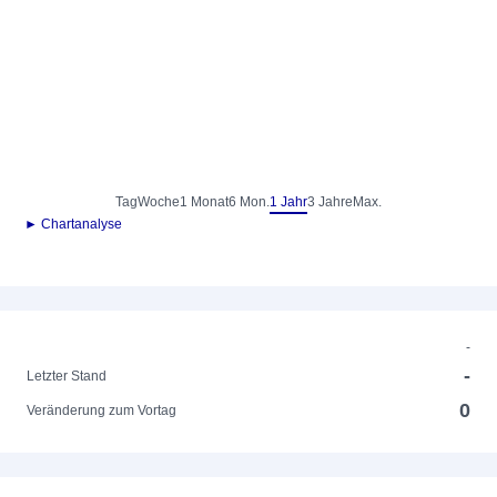
Tag
Woche
1 Monat
6 Mon.
1 Jahr
3 Jahre
Max.
► Chartanalyse
-
-
Letzter Stand
0
Veränderung zum Vortag