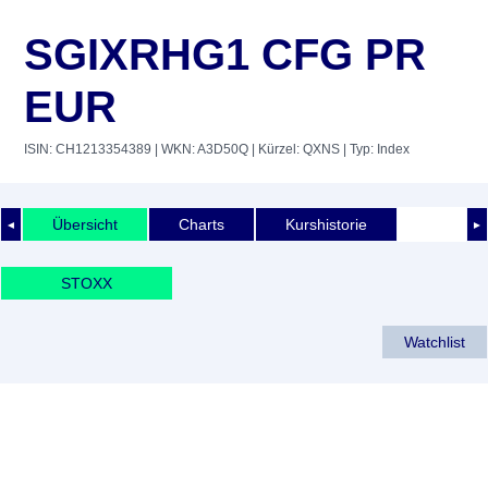
SGIXRHG1 CFG PR
EUR
ISIN: CH1213354389
| WKN: A3D50Q
| Kürzel: QXNS
| Typ: Index
Übersicht
Charts
Kurshistorie
◄
►
STOXX
Watchlist