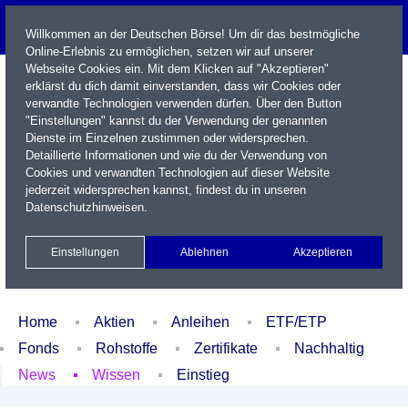
Willkommen an der Deutschen Börse! Um dir das bestmögliche
Online-Erlebnis zu ermöglichen, setzen wir auf unserer
Webseite Cookies ein. Mit dem Klicken auf "Akzeptieren"
erklärst du dich damit einverstanden, dass wir Cookies oder
verwandte Technologien verwenden dürfen. Über den Button
"Einstellungen" kannst du der Verwendung der genannten
Dienste im Einzelnen zustimmen oder widersprechen.
Detaillierte Informationen und wie du der Verwendung von
Cookies und verwandten Technologien auf dieser Website
Name / WKN / ISIN / Kürzel
jederzeit widersprechen kannst, findest du in unseren
Datenschutzhinweisen
.
Newsletter
Kontakt
English
Einstellungen
Ablehnen
Akzeptieren
Xetra Realtime
Watchlist
Portfolio
Login
Home
Aktien
Anleihen
ETF/ETP
Fonds
Rohstoffe
Zertifikate
Nachhaltig
News
Wissen
Einstieg