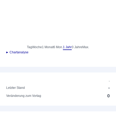
Tag
Woche
1 Monat
6 Mon.
1 Jahr
3 Jahre
Max.
► Chartanalyse
-
-
Letzter Stand
0
Veränderung zum Vortag