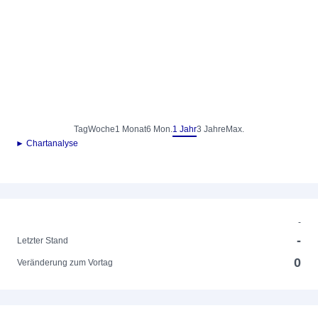
Tag
Woche
1 Monat
6 Mon.
1 Jahr
3 Jahre
Max.
► Chartanalyse
-
-
Letzter Stand
0
Veränderung zum Vortag