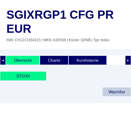
SGIXRGP1 CFG PR
EUR
ISIN: CH1213354223
| WKN: A3D508
| Kürzel: QXNB
| Typ: Index
Übersicht
Charts
Kurshistorie
◄
►
STOXX
Watchlist