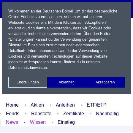
Willkommen an der Deutschen Börse! Um dir das bestmögliche
Online-Erlebnis zu ermöglichen, setzen wir auf unserer
Webseite Cookies ein. Mit dem Klicken auf "Akzeptieren"
erklärst du dich damit einverstanden, dass wir Cookies oder
verwandte Technologien verwenden dürfen. Über den Button
"Einstellungen" kannst du der Verwendung der genannten
Dienste im Einzelnen zustimmen oder widersprechen.
Detaillierte Informationen und wie du der Verwendung von
Cookies und verwandten Technologien auf dieser Website
Name / WKN / ISIN / Kürzel
jederzeit widersprechen kannst, findest du in unseren
Datenschutzhinweisen
.
Newsletter
Kontakt
English
Einstellungen
Ablehnen
Akzeptieren
Xetra Realtime
Watchlist
Portfolio
Login
Home
Aktien
Anleihen
ETF/ETP
Fonds
Rohstoffe
Zertifikate
Nachhaltig
News
Wissen
Einstieg