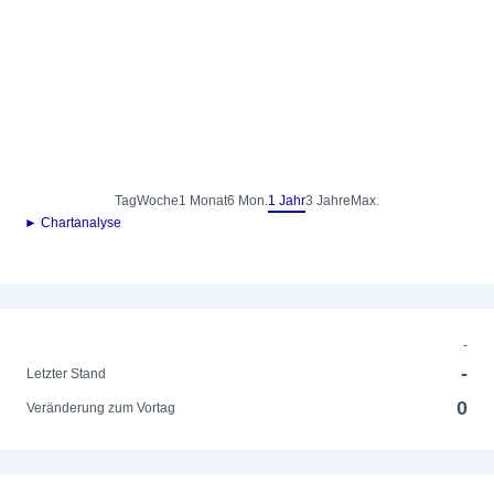
Tag
Woche
1 Monat
6 Mon.
1 Jahr
3 Jahre
Max.
► Chartanalyse
-
-
Letzter Stand
0
Veränderung zum Vortag