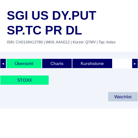
SGI US DY.PUT
SP.TC PR DL
ISIN: CH0149413780
| WKN: A4AG12
| Kürzel: Q7MV
| Typ: Index
Übersicht
Charts
Kurshistorie
◄
►
STOXX
Watchlist