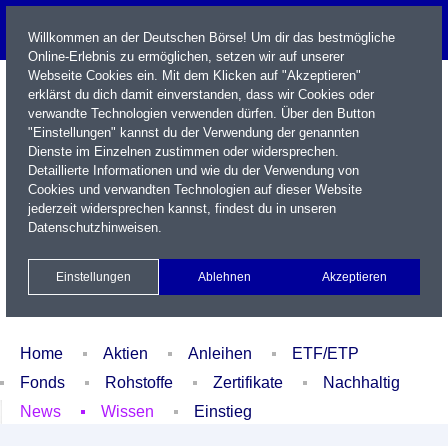
Willkommen an der Deutschen Börse! Um dir das bestmögliche
Online-Erlebnis zu ermöglichen, setzen wir auf unserer
Webseite Cookies ein. Mit dem Klicken auf "Akzeptieren"
erklärst du dich damit einverstanden, dass wir Cookies oder
verwandte Technologien verwenden dürfen. Über den Button
"Einstellungen" kannst du der Verwendung der genannten
Dienste im Einzelnen zustimmen oder widersprechen.
Detaillierte Informationen und wie du der Verwendung von
Cookies und verwandten Technologien auf dieser Website
Name / WKN / ISIN / Kürzel
jederzeit widersprechen kannst, findest du in unseren
Datenschutzhinweisen
.
Newsletter
Kontakt
English
Einstellungen
Ablehnen
Akzeptieren
Xetra Realtime
Watchlist
Portfolio
Login
Home
Aktien
Anleihen
ETF/ETP
Fonds
Rohstoffe
Zertifikate
Nachhaltig
News
Wissen
Einstieg