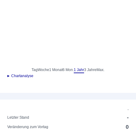
Tag
Woche
1 Monat
6 Mon.
1 Jahr
3 Jahre
Max.
► Chartanalyse
-
-
Letzter Stand
0
Veränderung zum Vortag