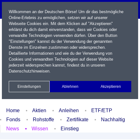
Willkommen an der Deutschen Börse! Um dir das bestmögliche
Online-Erlebnis zu ermöglichen, setzen wir auf unserer
Webseite Cookies ein. Mit dem Klicken auf "Akzeptieren"
erklärst du dich damit einverstanden, dass wir Cookies oder
verwandte Technologien verwenden dürfen. Über den Button
"Einstellungen" kannst du der Verwendung der genannten
Dienste im Einzelnen zustimmen oder widersprechen.
Detaillierte Informationen und wie du der Verwendung von
Cookies und verwandten Technologien auf dieser Website
Name / WKN / ISIN / Kürzel
jederzeit widersprechen kannst, findest du in unseren
Datenschutzhinweisen
.
Newsletter
Kontakt
English
Einstellungen
Ablehnen
Akzeptieren
Xetra Realtime
Watchlist
Portfolio
Login
Home
Aktien
Anleihen
ETF/ETP
Fonds
Rohstoffe
Zertifikate
Nachhaltig
News
Wissen
Einstieg