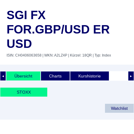
SGI FX
FOR.GBP/USD ER
USD
ISIN: CH0406063658
| WKN: A2LZ4P
| Kürzel: 18QR
| Typ: Index
Übersicht
Charts
Kurshistorie
◄
►
STOXX
Watchlist