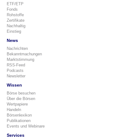
ETF/ETP
Fonds
Rohstoffe
Zertifikate
Nachhaltig
Einstieg
News
Nachrichten
Bekanntmachungen
Marktstimmung
RSS-Feed
Podcasts
Newsletter
Wissen
Börse besuchen
Über die Börsen
Wertpapiere
Handeln
Börsenlexikon
Publikationen
Events und Webinare
Services