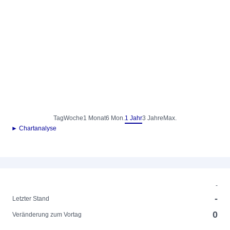
Tag
Woche
1 Monat
6 Mon.
1 Jahr
3 Jahre
Max.
► Chartanalyse
-
-
Letzter Stand
0
Veränderung zum Vortag