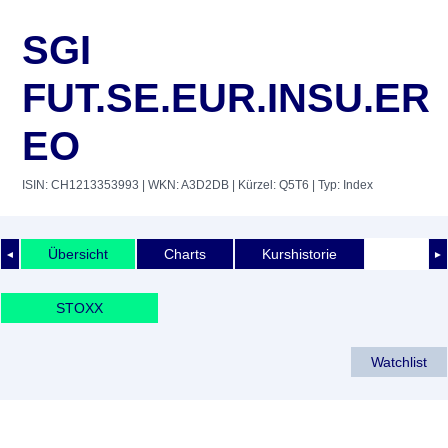
SGI
FUT.SE.EUR.INSU.ER
EO
ISIN: CH1213353993
| WKN: A3D2DB
| Kürzel: Q5T6
| Typ: Index
Übersicht
Charts
Kurshistorie
◄
►
STOXX
Watchlist