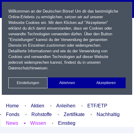
Willkommen an der Deutschen Börse! Um dir das bestmögliche
Online-Erlebnis zu ermöglichen, setzen wir auf unserer
Webseite Cookies ein. Mit dem Klicken auf "Akzeptieren"
erklärst du dich damit einverstanden, dass wir Cookies oder
verwandte Technologien verwenden dürfen. Über den Button
"Einstellungen" kannst du der Verwendung der genannten
Dienste im Einzelnen zustimmen oder widersprechen.
Detaillierte Informationen und wie du der Verwendung von
Cookies und verwandten Technologien auf dieser Website
Name / WKN / ISIN / Kürzel
jederzeit widersprechen kannst, findest du in unseren
Datenschutzhinweisen
.
Newsletter
Kontakt
English
Einstellungen
Ablehnen
Akzeptieren
Xetra Realtime
Watchlist
Portfolio
Login
Home
Aktien
Anleihen
ETF/ETP
Fonds
Rohstoffe
Zertifikate
Nachhaltig
News
Wissen
Einstieg