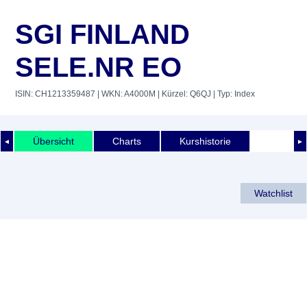
SGI FINLAND
SELE.NR EO
ISIN: CH1213359487
| WKN: A4000M
| Kürzel: Q6QJ
| Typ: Index
Übersicht
Charts
Kurshistorie
◄
►
Watchlist