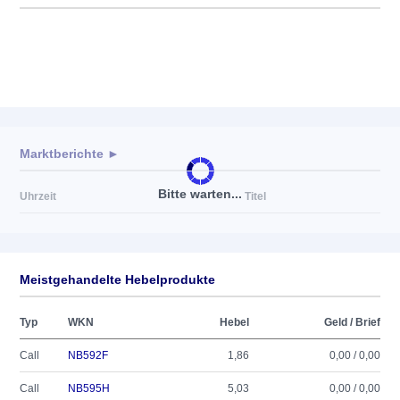
Marktberichte ►
Bitte warten...
Uhrzeit
Titel
Meistgehandelte Hebelprodukte
Typ
WKN
Hebel
Geld / Brief
Call
NB592F
1,86
0,00 / 0,00
Call
NB595H
5,03
0,00 / 0,00