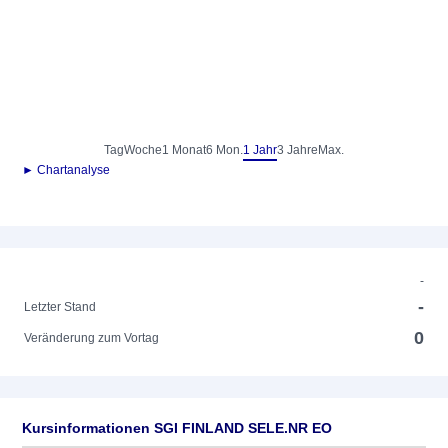
Tag
Woche
1 Monat
6 Mon.
1 Jahr
3 Jahre
Max.
► Chartanalyse
-
-
Letzter Stand
0
Veränderung zum Vortag
Kursinformationen SGI FINLAND SELE.NR EO