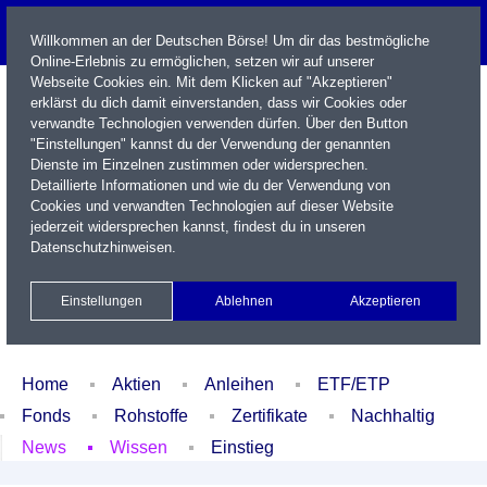
Willkommen an der Deutschen Börse! Um dir das bestmögliche
Online-Erlebnis zu ermöglichen, setzen wir auf unserer
Webseite Cookies ein. Mit dem Klicken auf "Akzeptieren"
erklärst du dich damit einverstanden, dass wir Cookies oder
verwandte Technologien verwenden dürfen. Über den Button
"Einstellungen" kannst du der Verwendung der genannten
Dienste im Einzelnen zustimmen oder widersprechen.
Detaillierte Informationen und wie du der Verwendung von
Cookies und verwandten Technologien auf dieser Website
Name / WKN / ISIN / Kürzel
jederzeit widersprechen kannst, findest du in unseren
Datenschutzhinweisen
.
Newsletter
Kontakt
English
Einstellungen
Ablehnen
Akzeptieren
Xetra Realtime
Watchlist
Portfolio
Login
Home
Aktien
Anleihen
ETF/ETP
Fonds
Rohstoffe
Zertifikate
Nachhaltig
News
Wissen
Einstieg