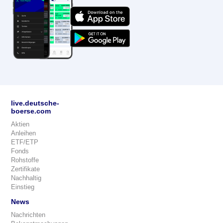
live.deutsche-
boerse.com
Aktien
Anleihen
ETF/ETP
Fonds
Rohstoffe
Zertifikate
Nachhaltig
Einstieg
News
Nachrichten