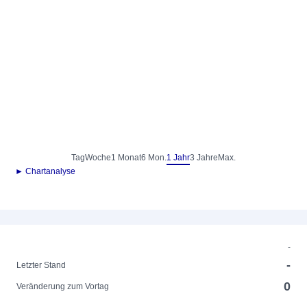
Tag
Woche
1 Monat
6 Mon.
1 Jahr
3 Jahre
Max.
► Chartanalyse
-
-
Letzter Stand
0
Veränderung zum Vortag