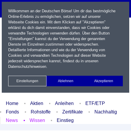
Willkommen an der Deutschen Börse! Um dir das bestmögliche
Online-Erlebnis zu ermöglichen, setzen wir auf unserer
Webseite Cookies ein. Mit dem Klicken auf "Akzeptieren"
erklärst du dich damit einverstanden, dass wir Cookies oder
verwandte Technologien verwenden dürfen. Über den Button
"Einstellungen" kannst du der Verwendung der genannten
Dienste im Einzelnen zustimmen oder widersprechen.
Detaillierte Informationen und wie du der Verwendung von
Cookies und verwandten Technologien auf dieser Website
Name / WKN / ISIN / Kürzel
jederzeit widersprechen kannst, findest du in unseren
Datenschutzhinweisen
.
Newsletter
Kontakt
English
Einstellungen
Ablehnen
Akzeptieren
Xetra Realtime
Watchlist
Portfolio
Login
Home
Aktien
Anleihen
ETF/ETP
Fonds
Rohstoffe
Zertifikate
Nachhaltig
News
Wissen
Einstieg