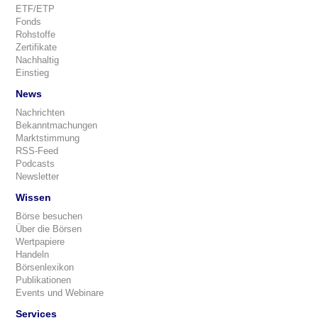
ETF/ETP
Fonds
Rohstoffe
Zertifikate
Nachhaltig
Einstieg
News
Nachrichten
Bekanntmachungen
Marktstimmung
RSS-Feed
Podcasts
Newsletter
Wissen
Börse besuchen
Über die Börsen
Wertpapiere
Handeln
Börsenlexikon
Publikationen
Events und Webinare
Services