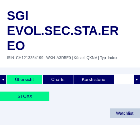
SGI
EVOL.SEC.STA.ER
EO
ISIN: CH1213354199
| WKN: A3D5E0
| Kürzel: QXNV
| Typ: Index
Übersicht
Charts
Kurshistorie
◄
►
STOXX
Watchlist