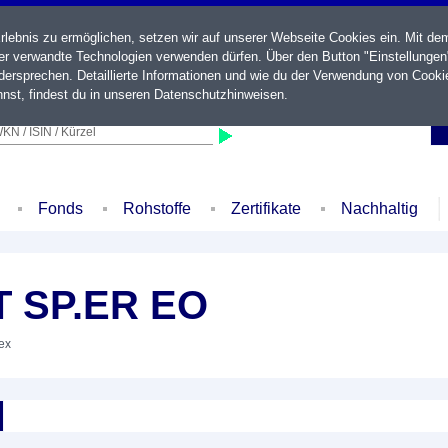
ebnis zu ermöglichen, setzen wir auf unserer Webseite Cookies ein. Mit de
der verwandte Technologien verwenden dürfen. Über den Button "Einstellungen
ersprechen. Detaillierte Informationen und wie du der Verwendung von Cooki
nst, findest du in unseren
Datenschutzhinweisen
.
KN / ISIN / Kürzel
Fonds
Rohstoffe
Zertifikate
Nachhaltig
T SP.ER EO
dex