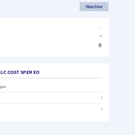
Watchlist
-
-
0
R.LC COST SP.ER EO
ages
/
/