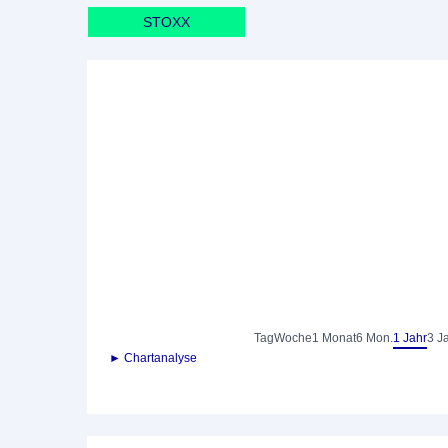
STOXX
Tag
Woche
1 Monat
6 Mon.
1 Jahr
3 J
► Chartanalyse