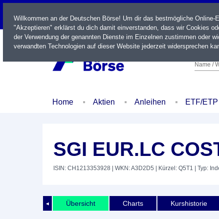
LIVE
Willkommen an der Deutschen Börse! Um dir das bestmögliche Online-Erl
"Akzeptieren" erklärst du dich damit einverstanden, dass wir Cookies o
der Verwendung der genannten Dienste im Einzelnen zustimmen oder wid
verwandten Technologien auf dieser Website jederzeit widersprechen kan
Name / W
Home
Aktien
Anleihen
ETF/ETP
SGI EUR.LC COS
ISIN: CH1213353928
| WKN: A3D2D5
| Kürzel: Q5T1
| Typ: In
Übersicht
Charts
Kurshistorie
◄