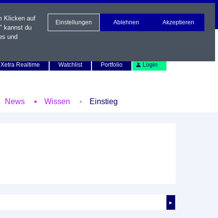
m Klicken auf
Einstellungen
Ablehnen
Akzeptieren
" kannst du
es und
Newsletter
Kontakt
English
Xetra Realtime
Watchlist
Portfolio
Login
News
Wissen
Einstieg
►