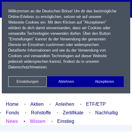
Willkommen an der Deutschen Börse! Um dir das bestmögliche
Online-Erlebnis zu ermöglichen, setzen wir auf unserer
Webseite Cookies ein. Mit dem Klicken auf "Akzeptieren"
erklärst du dich damit einverstanden, dass wir Cookies oder
verwandte Technologien verwenden dürfen. Über den Button
"Einstellungen" kannst du der Verwendung der genannten
Dienste im Einzelnen zustimmen oder widersprechen.
Detaillierte Informationen und wie du der Verwendung von
Cookies und verwandten Technologien auf dieser Website
Name / WKN / ISIN / Kürzel
jederzeit widersprechen kannst, findest du in unseren
Datenschutzhinweisen
.
Newsletter
Kontakt
English
Einstellungen
Ablehnen
Akzeptieren
Xetra Realtime
Watchlist
Portfolio
Login
Home
Aktien
Anleihen
ETF/ETP
Fonds
Rohstoffe
Zertifikate
Nachhaltig
News
Wissen
Einstieg