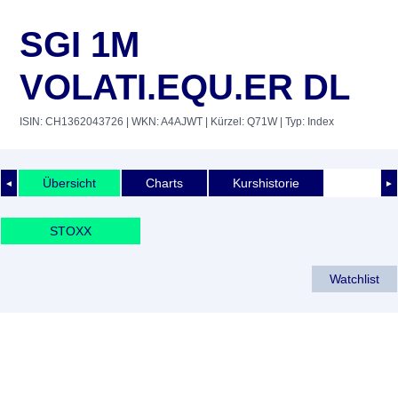
SGI 1M
VOLATI.EQU.ER DL
ISIN: CH1362043726
| WKN: A4AJWT
| Kürzel: Q71W
| Typ: Index
Übersicht
Charts
Kurshistorie
◄
►
STOXX
Watchlist