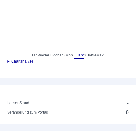
Tag
Woche
1 Monat
6 Mon.
1 Jahr
3 Jahre
Max.
► Chartanalyse
-
-
Letzter Stand
0
Veränderung zum Vortag