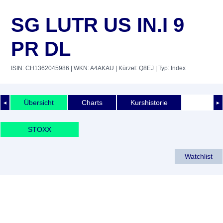
SG LUTR US IN.I 9
PR DL
ISIN: CH1362045986
| WKN: A4AKAU
| Kürzel: Q8EJ
| Typ: Index
Übersicht
Charts
Kurshistorie
◄
►
STOXX
Watchlist