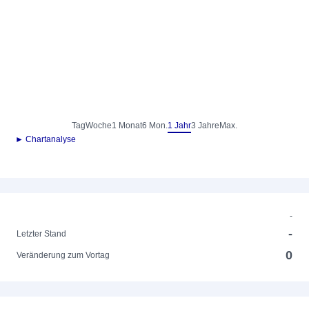
Tag
Woche
1 Monat
6 Mon.
1 Jahr
3 Jahre
Max.
► Chartanalyse
-
-
Letzter Stand
0
Veränderung zum Vortag