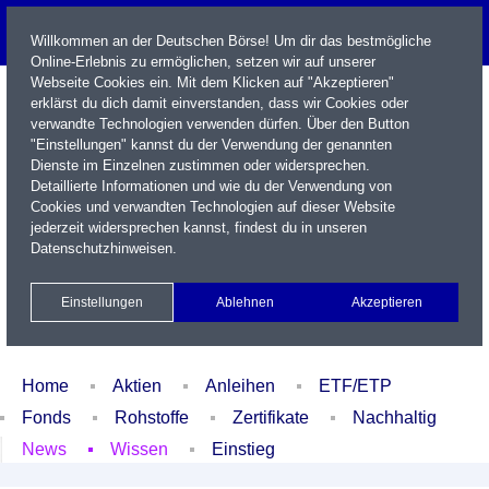
Willkommen an der Deutschen Börse! Um dir das bestmögliche
Online-Erlebnis zu ermöglichen, setzen wir auf unserer
Webseite Cookies ein. Mit dem Klicken auf "Akzeptieren"
erklärst du dich damit einverstanden, dass wir Cookies oder
verwandte Technologien verwenden dürfen. Über den Button
"Einstellungen" kannst du der Verwendung der genannten
Dienste im Einzelnen zustimmen oder widersprechen.
Detaillierte Informationen und wie du der Verwendung von
Cookies und verwandten Technologien auf dieser Website
Name / WKN / ISIN / Kürzel
jederzeit widersprechen kannst, findest du in unseren
Datenschutzhinweisen
.
Newsletter
Kontakt
English
Einstellungen
Ablehnen
Akzeptieren
Xetra Realtime
Watchlist
Portfolio
Login
Home
Aktien
Anleihen
ETF/ETP
Fonds
Rohstoffe
Zertifikate
Nachhaltig
News
Wissen
Einstieg