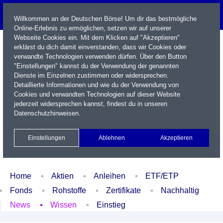
Willkommen an der Deutschen Börse! Um dir das bestmögliche
Online-Erlebnis zu ermöglichen, setzen wir auf unserer
Webseite Cookies ein. Mit dem Klicken auf "Akzeptieren"
erklärst du dich damit einverstanden, dass wir Cookies oder
verwandte Technologien verwenden dürfen. Über den Button
"Einstellungen" kannst du der Verwendung der genannten
Dienste im Einzelnen zustimmen oder widersprechen.
Detaillierte Informationen und wie du der Verwendung von
Cookies und verwandten Technologien auf dieser Website
Name / WKN / ISIN / Kürzel
jederzeit widersprechen kannst, findest du in unseren
Datenschutzhinweisen
.
Newsletter
Kontakt
English
Einstellungen
Ablehnen
Akzeptieren
Xetra Realtime
Watchlist
Portfolio
Login
Home
Aktien
Anleihen
ETF/ETP
Fonds
Rohstoffe
Zertifikate
Nachhaltig
News
Wissen
Einstieg