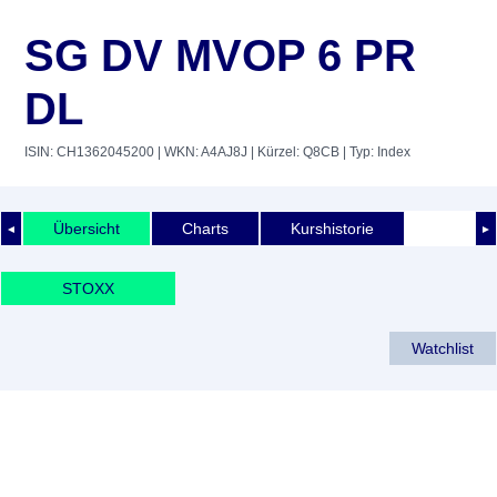
SG DV MVOP 6 PR
DL
ISIN: CH1362045200
| WKN: A4AJ8J
| Kürzel: Q8CB
| Typ: Index
Übersicht
Charts
Kurshistorie
◄
►
STOXX
Watchlist