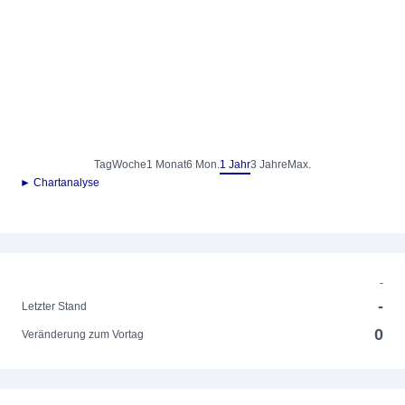
Tag
Woche
1 Monat
6 Mon.
1 Jahr
3 Jahre
Max.
► Chartanalyse
-
-
Letzter Stand
0
Veränderung zum Vortag