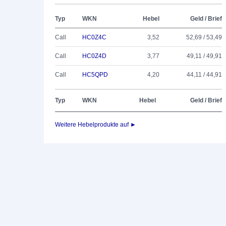
Typ
WKN
Hebel
Geld / Brief
Call
HC0Z4C
3,52
52,69 / 53,49
Call
HC0Z4D
3,77
49,11 / 49,91
Call
HC5QPD
4,20
44,11 / 44,91
Typ
WKN
Hebel
Geld / Brief
Weitere Hebelprodukte auf ►