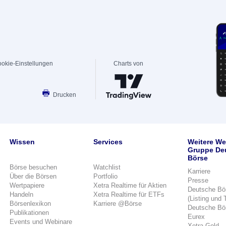
okie-Einstellungen
Charts von
Drucken
Wissen
Services
Weitere We
Gruppe De
Börse
Börse besuchen
Watchlist
Karriere
Über die Börsen
Portfolio
Presse
Wertpapiere
Xetra Realtime für Aktien
Deutsche Bö
Handeln
Xetra Realtime für ETFs
(Listing und 
Börsenlexikon
Karriere @Börse
Deutsche Bö
Publikationen
Eurex
Events und Webinare
Xetra-Gold