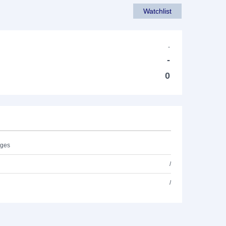
Watchlist
-
-
0
ages
/
/