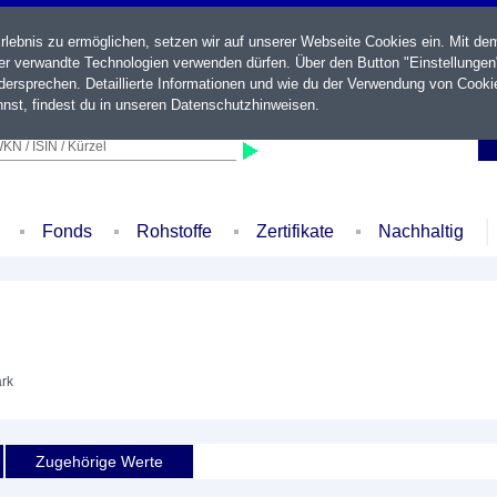
ebnis zu ermöglichen, setzen wir auf unserer Webseite Cookies ein. Mit de
der verwandte Technologien verwenden dürfen. Über den Button "Einstellungen
ersprechen. Detaillierte Informationen und wie du der Verwendung von Cooki
nst, findest du in unseren
Datenschutzhinweisen
.
KN / ISIN / Kürzel
Fonds
Rohstoffe
Zertifikate
Nachhaltig
rk
Zugehörige Werte