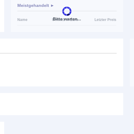
Meistgehandelt ►
Bitte warten...
Name
Umsatz in Euro
Letzter Preis