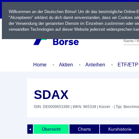
LIVE
Willkommen an der Deutschen Börse! Um dir das bestmögliche Online-Erl
"Akzeptieren" erklärst du dich damit einverstanden, dass wir Cookies o
der Verwendung der genannten Dienste im Einzelnen zustimmen oder wid
verwandten Technologien auf dieser Website jederzeit widersprechen kan
Name / W
Home
Aktien
Anleihen
ETF/ETP
SDAX
ISIN: DE0009653386
| WKN: 965338
| Kürzel: -
| Typ: Benchma
Übersicht
Charts
Kurshistorie
◄