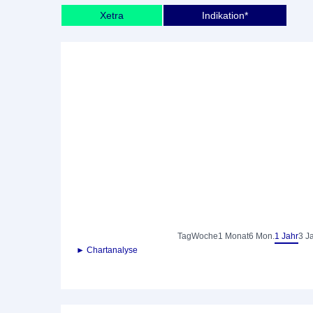
Xetra
Indikation*
Tag
Woche
1 Monat
6 Mon.
1 Jahr
3 J
► Chartanalyse