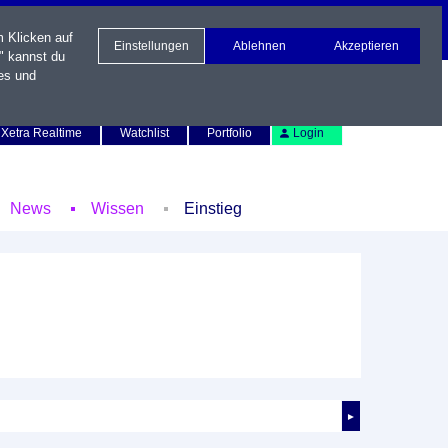
m Klicken auf
Einstellungen
Ablehnen
Akzeptieren
" kannst du
es und
Newsletter
Kontakt
English
Xetra Realtime
Watchlist
Portfolio
Login
News
Wissen
Einstieg
►