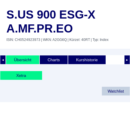
S.US 900 ESG-X
A.MF.PR.EO
ISIN: CH0524923973
| WKN: A2GG6Q
| Kürzel: 40RT
| Typ: Index
Übersicht
Charts
Kurshistorie
◄
►
Xetra
Watchlist