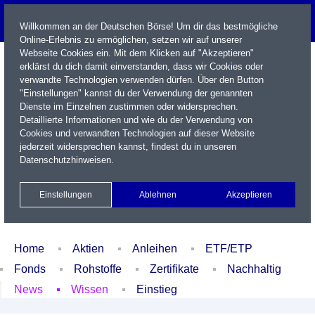
Willkommen an der Deutschen Börse! Um dir das bestmögliche
Online-Erlebnis zu ermöglichen, setzen wir auf unserer
Webseite Cookies ein. Mit dem Klicken auf "Akzeptieren"
erklärst du dich damit einverstanden, dass wir Cookies oder
verwandte Technologien verwenden dürfen. Über den Button
"Einstellungen" kannst du der Verwendung der genannten
Dienste im Einzelnen zustimmen oder widersprechen.
Detaillierte Informationen und wie du der Verwendung von
Cookies und verwandten Technologien auf dieser Website
Name / WKN / ISIN / Kürzel
jederzeit widersprechen kannst, findest du in unseren
Datenschutzhinweisen
.
Newsletter
Kontakt
English
Einstellungen
Ablehnen
Akzeptieren
Xetra Realtime
Watchlist
Portfolio
Login
Home
Aktien
Anleihen
ETF/ETP
Fonds
Rohstoffe
Zertifikate
Nachhaltig
News
Wissen
Einstieg