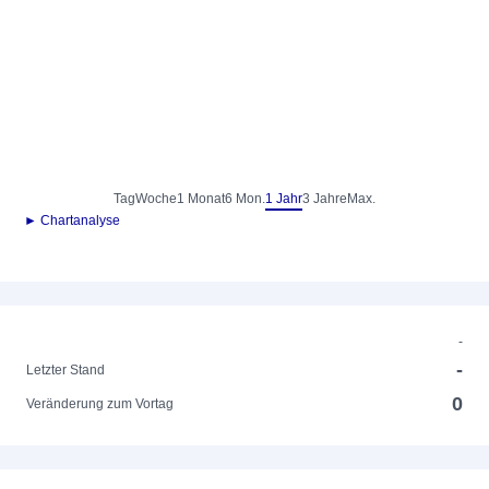
Tag
Woche
1 Monat
6 Mon.
1 Jahr
3 Jahre
Max.
► Chartanalyse
-
-
Letzter Stand
0
Veränderung zum Vortag