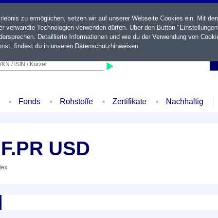
ebnis zu ermöglichen, setzen wir auf unserer Webseite Cookies ein. Mit de
der verwandte Technologien verwenden dürfen. Über den Button "Einstellungen
ersprechen. Detaillierte Informationen und wie du der Verwendung von Cooki
nst, findest du in unseren
Datenschutzhinweisen
.
KN / ISIN / Kürzel
Fonds
Rohstoffe
Zertifikate
Nachhaltig
.F.PR USD
dex