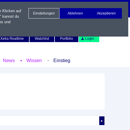
m Klicken auf
Einstellungen
Ablehnen
Akzeptieren
" kannst du
es und
Newsletter
Kontakt
English
Xetra Realtime
Watchlist
Portfolio
Login
News
Wissen
Einstieg
►