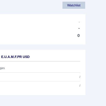
Watchlist
-
-
0
0 E.U.A.M.F.PR USD
ages
/
/