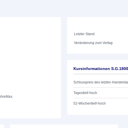
Letzter Stand
Veränderung zum Vortag
Kursinformationen S.G.180
Schlusspreis des letzten Handelst
Tagestief/-hoch
ahre
Max.
52-Wochentief/-hoch