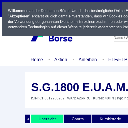
LIVE
Willkommen an der Deutschen Börse! Um dir das bestmögliche Online-Erl
"Akzeptieren" erklärst du dich damit einverstanden, dass wir Cookies o
der Verwendung der genannten Dienste im Einzelnen zustimmen oder wid
verwandten Technologien auf dieser Website jederzeit widersprechen kan
Name / W
Home
Aktien
Anleihen
ETF/ETP
S.G.1800 E.U.A.M
ISIN: CH0512260289
| WKN: A26RRC
| Kürzel: 40HN
| Typ: In
Übersicht
Charts
Kurshistorie
◄