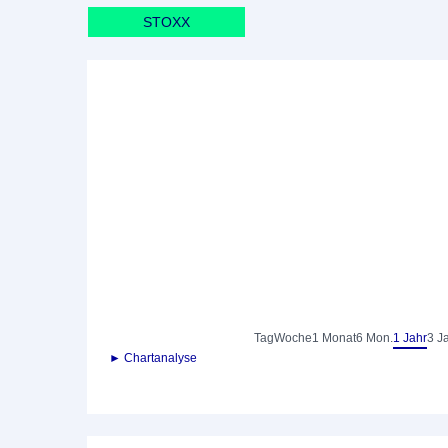
STOXX
Tag
Woche
1 Monat
6 Mon.
1 Jahr
3 J
► Chartanalyse