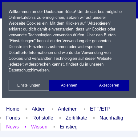
Willkommen an der Deutschen Börse! Um dir das bestmögliche
Online-Erlebnis zu ermöglichen, setzen wir auf unserer
Webseite Cookies ein. Mit dem Klicken auf "Akzeptieren"
erklärst du dich damit einverstanden, dass wir Cookies oder
verwandte Technologien verwenden dürfen. Über den Button
"Einstellungen" kannst du der Verwendung der genannten
Dienste im Einzelnen zustimmen oder widersprechen.
Detaillierte Informationen und wie du der Verwendung von
Cookies und verwandten Technologien auf dieser Website
Name / WKN / ISIN / Kürzel
jederzeit widersprechen kannst, findest du in unseren
Datenschutzhinweisen
.
Newsletter
Kontakt
English
Einstellungen
Ablehnen
Akzeptieren
Xetra Realtime
Watchlist
Portfolio
Login
Home
Aktien
Anleihen
ETF/ETP
Fonds
Rohstoffe
Zertifikate
Nachhaltig
News
Wissen
Einstieg