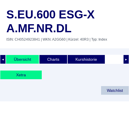
S.EU.600 ESG-X
A.MF.NR.DL
ISIN: CH0524923841
| WKN: A2GG60
| Kürzel: 40R3
| Typ: Index
Übersicht
Charts
Kurshistorie
◄
►
Xetra
Watchlist