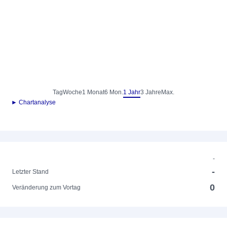
Tag
Woche
1 Monat
6 Mon.
1 Jahr
3 Jahre
Max.
► Chartanalyse
-
-
Letzter Stand
0
Veränderung zum Vortag