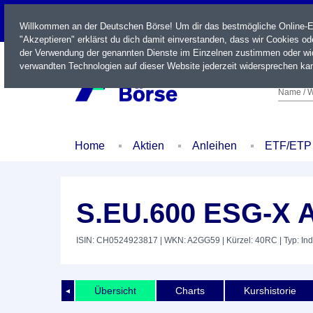
LIVE
Willkommen an der Deutschen Börse! Um dir das bestmögliche Online-Erl
"Akzeptieren" erklärst du dich damit einverstanden, dass wir Cookies o
der Verwendung der genannten Dienste im Einzelnen zustimmen oder wid
verwandten Technologien auf dieser Website jederzeit widersprechen kan
Name / W
Home
Aktien
Anleihen
ETF/ETP
S.EU.600 ESG-X 
ISIN: CH0524923817
| WKN: A2GG59
| Kürzel: 40RC
| Typ: In
Übersicht
Charts
Kurshistorie
◄