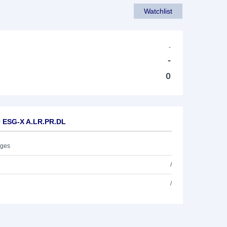
Watchlist
-
-
0
0 ESG-X A.LR.PR.DL
ages
/
/