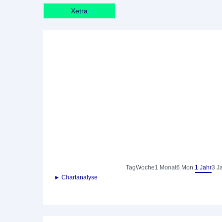
Xetra
Tag
Woche
1 Monat
6 Mon.
1 Jahr
3 J
► Chartanalyse