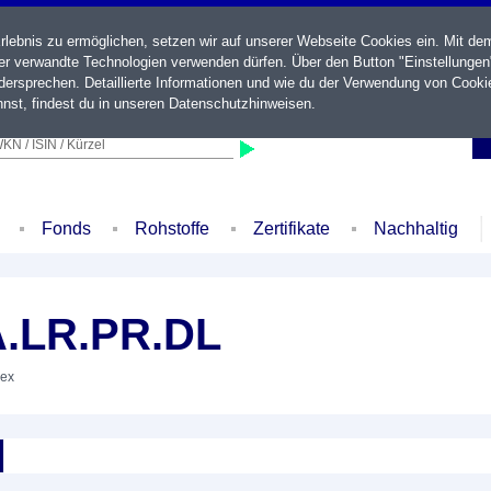
ebnis zu ermöglichen, setzen wir auf unserer Webseite Cookies ein. Mit de
der verwandte Technologien verwenden dürfen. Über den Button "Einstellungen
ersprechen. Detaillierte Informationen und wie du der Verwendung von Cooki
nst, findest du in unseren
Datenschutzhinweisen
.
KN / ISIN / Kürzel
Fonds
Rohstoffe
Zertifikate
Nachhaltig
A.LR.PR.DL
dex