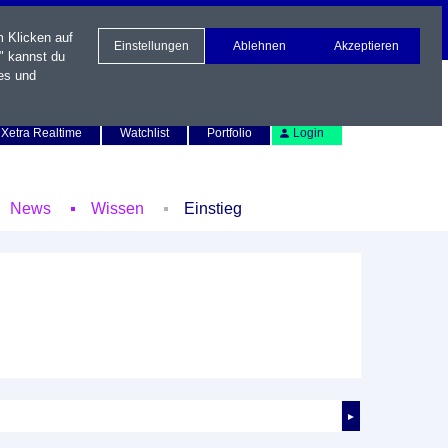
m Klicken auf
Einstellungen
Ablehnen
Akzeptieren
" kannst du
es und
Newsletter
Kontakt
English
Xetra Realtime
Watchlist
Portfolio
Login
News
Wissen
Einstieg
►