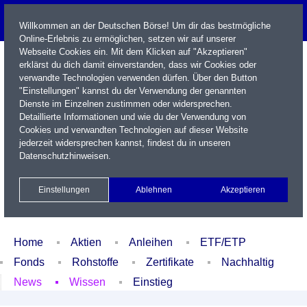
Willkommen an der Deutschen Börse! Um dir das bestmögliche
Online-Erlebnis zu ermöglichen, setzen wir auf unserer
Webseite Cookies ein. Mit dem Klicken auf "Akzeptieren"
erklärst du dich damit einverstanden, dass wir Cookies oder
verwandte Technologien verwenden dürfen. Über den Button
"Einstellungen" kannst du der Verwendung der genannten
Dienste im Einzelnen zustimmen oder widersprechen.
Detaillierte Informationen und wie du der Verwendung von
Cookies und verwandten Technologien auf dieser Website
Name / WKN / ISIN / Kürzel
jederzeit widersprechen kannst, findest du in unseren
Datenschutzhinweisen
.
Newsletter
Kontakt
English
Einstellungen
Ablehnen
Akzeptieren
Xetra Realtime
Watchlist
Portfolio
Login
Home
Aktien
Anleihen
ETF/ETP
Fonds
Rohstoffe
Zertifikate
Nachhaltig
News
Wissen
Einstieg