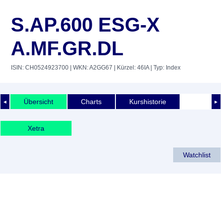
S.AP.600 ESG-X
A.MF.GR.DL
ISIN: CH0524923700
| WKN: A2GG67
| Kürzel: 46IA
| Typ: Index
Übersicht
Charts
Kurshistorie
◄
►
Xetra
Watchlist