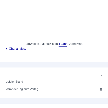
Tag
Woche
1 Monat
6 Mon.
1 Jahr
3 Jahre
Max.
► Chartanalyse
-
-
Letzter Stand
0
Veränderung zum Vortag