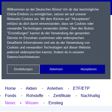
Willkommen an der Deutschen Börse! Um dir das bestmögliche
Online-Erlebnis zu ermöglichen, setzen wir auf unserer
Webseite Cookies ein. Mit dem Klicken auf "Akzeptieren"
erklärst du dich damit einverstanden, dass wir Cookies oder
verwandte Technologien verwenden dürfen. Über den Button
"Einstellungen" kannst du der Verwendung der genannten
Dienste im Einzelnen zustimmen oder widersprechen.
Detaillierte Informationen und wie du der Verwendung von
Cookies und verwandten Technologien auf dieser Website
Name / WKN / ISIN / Kürzel
jederzeit widersprechen kannst, findest du in unseren
Datenschutzhinweisen
.
Newsletter
Kontakt
English
Einstellungen
Ablehnen
Akzeptieren
Xetra Realtime
Watchlist
Portfolio
Login
Home
Aktien
Anleihen
ETF/ETP
Fonds
Rohstoffe
Zertifikate
Nachhaltig
News
Wissen
Einstieg