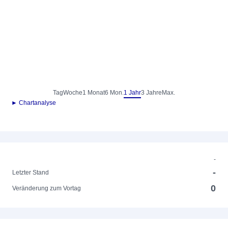
Tag
Woche
1 Monat
6 Mon.
1 Jahr
3 Jahre
Max.
► Chartanalyse
-
-
Letzter Stand
0
Veränderung zum Vortag