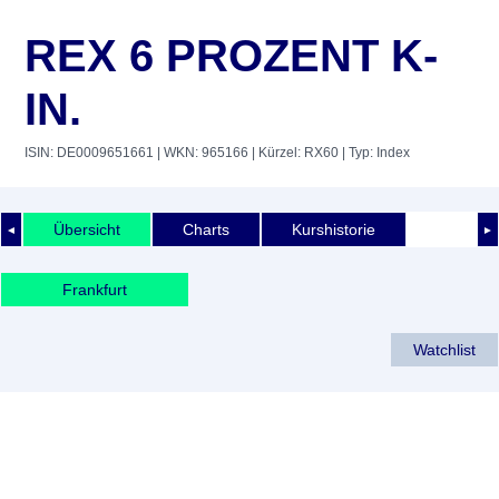
REX 6 PROZENT K-
IN.
ISIN: DE0009651661
| WKN: 965166
| Kürzel: RX60
| Typ: Index
Übersicht
Charts
Kurshistorie
◄
►
Frankfurt
Watchlist