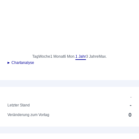
Tag
Woche
1 Monat
6 Mon.
1 Jahr
3 Jahre
Max.
► Chartanalyse
-
-
Letzter Stand
0
Veränderung zum Vortag