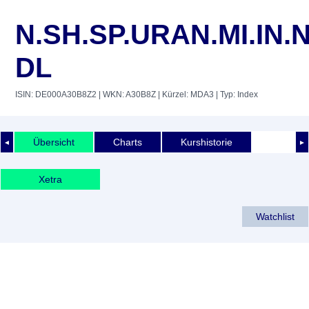
N.SH.SP.URAN.MI.IN.
DL
ISIN: DE000A30B8Z2
| WKN: A30B8Z
| Kürzel: MDA3
| Typ: Index
Übersicht
Charts
Kurshistorie
◄
►
Xetra
Watchlist