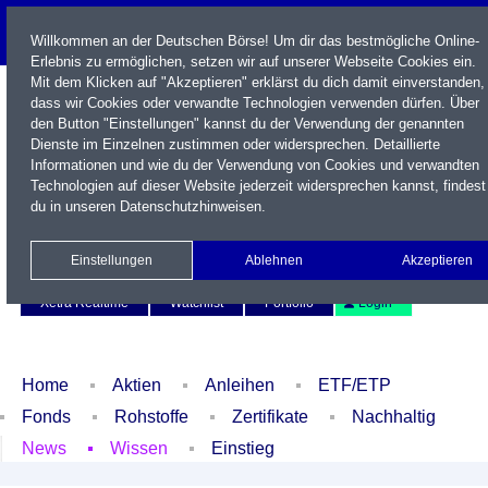
Willkommen an der Deutschen Börse! Um dir das bestmögliche Online-
Erlebnis zu ermöglichen, setzen wir auf unserer Webseite Cookies ein.
Mit dem Klicken auf "Akzeptieren" erklärst du dich damit einverstanden,
dass wir Cookies oder verwandte Technologien verwenden dürfen. Über
den Button "Einstellungen" kannst du der Verwendung der genannten
Dienste im Einzelnen zustimmen oder widersprechen. Detaillierte
Informationen und wie du der Verwendung von Cookies und verwandten
Technologien auf dieser Website jederzeit widersprechen kannst, findest
du in unseren
Datenschutzhinweisen
.
Name / WKN / ISIN / Kürzel
Einstellungen
Ablehnen
Akzeptieren
Newsletter
Kontakt
English
Xetra Realtime
Watchlist
Portfolio
Login
Home
Aktien
Anleihen
ETF/ETP
Fonds
Rohstoffe
Zertifikate
Nachhaltig
News
Wissen
Einstieg